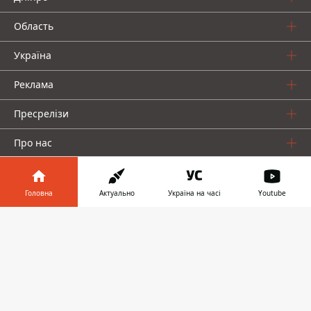
Область
Україна
Реклама
Пресрелізи
Про нас
Головна
Актуально
Україна на часі
Youtube
Інформатор у
Завантажити
телефоні
👉
Інформатор проекти
Інформатор Україна
Інформатор Київ
Інформатор Авто
© 2016-2026 Informator