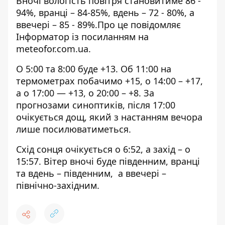
Вночі вологість повітря становитиме 86 -
94%, вранці – 84-85%, вдень – 72 - 80%, а
ввечері – 85 - 89%.
Про це повідомляє
Інформатор із посиланням на
meteofor.com.ua
.
О 5:00 та 8:00 буде +13. Об 11:00 на
термометрах побачимо +15, о 14:00 – +17,
а о 17:00 — +13, о 20:00 – +8. За
прогнозами синоптиків, після 17:00
очікується дощ, який з настанням вечора
лише посилюватиметься.
Схід сонця очікується о 6:52, а захід – о
15:57. Вітер вночі буде південним, вранці
та вдень – південним, а ввечері –
північно-західним.