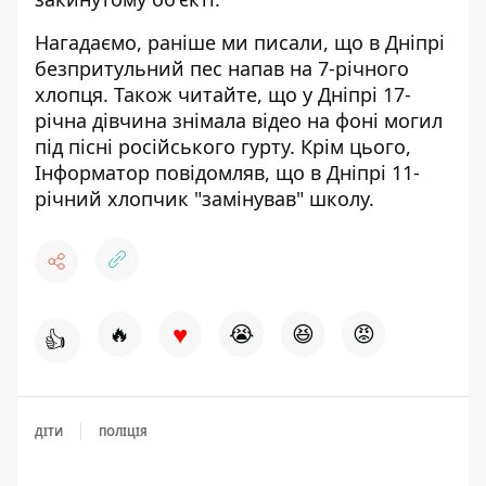
Нагадаємо, раніше ми писали, що
в Дніпрі
безпритульний пес напав на 7-річного
хлопця
. Також читайте, що
у Дніпрі 17-
річна дівчина знімала відео на фоні могил
під пісні російського гурту
. Крім цього,
Інформатор повідомляв, що
в Дніпрі 11-
річний хлопчик "замінував" школу
.
♥
🔥
😭
😆
😡
👍
ДІТИ
ПОЛІЦІЯ