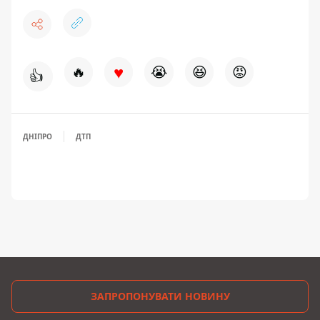
♥
🔥
😭
😆
😡
👍
ДНІПРО
ДТП
ЗАПРОПОНУВАТИ НОВИНУ