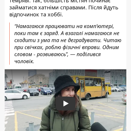
темряві. Так, більшість містян починає
займатися хатніми справами. Після йдуть
відпочинок та хоббі.
“Намагаюся працювати на комп’ютері,
поки там є заряд. А взагалі намагаюся не
сходити з ума та не деградувати. Читаю
при свічках, роблю фізичні вправи. Одним
словом - розвиваюсь”, — поділився
чоловік.
Play