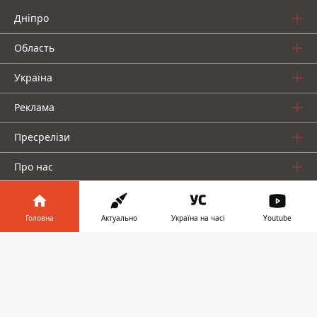
Дніпро
Область
Україна
Реклама
Пресрелізи
Про нас
Головна
Актуально
Україна на часі
Youtube
Інформатор у
Завантажити
телефоні
👉
Інформатор проекти
Інформатор Україна
Інформатор Київ
Інформатор Авто