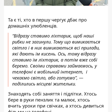
Та є ті, хто в першу чергує дбає про
домашніх улюбленців.
“Відразу ставимо ліхтарик, щоб наші
рибки не загинули. Тому що вимикається
світло і в них вимикаються всі прилади,
які дають їм кисень. Ось, тому відразу
ставимо їм ліхтарик, а потім вже собі
беремо. Своїми справами займаємось, у
телефоні є мобільний інтернет, і
чекаємо світло, або готуємо”, —
поділились місцеві жительки.
Знаходять собі заняття і підлітки. Хтось
бере в руки пензлик та малює, хтось
вчить уроки при свічках, а хтось дивиться
фільми на телефоні.