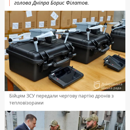
голова Дніпра Борис Філатов.
Бійцям ЗСУ передали чергову партію дронів з
тепловізорами