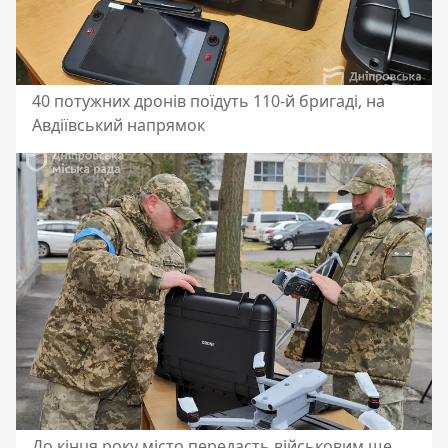
40 потужних дронів поїдуть 110-й бригаді, на
Авдіївський напрямок
До кінця року місто передасть військовим ще