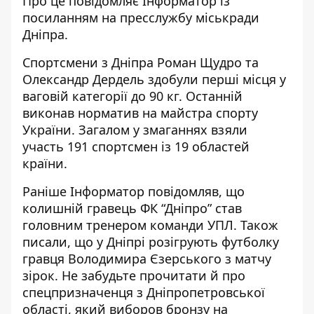
Про це повідомляє Інформатор із
посиланням
на пресслужбу міськради
Дніпра.
Спортсмени з Дніпра Роман Щудро та
Олександр Дердель здобули перші місця у
ваговій категорії до 90 кг. Останній
виконав норматив на майстра спорту
України. Загалом у змаганнях взяли
участь 191 спортсмен із 19 областей
країни.
Раніше Інформатор повідомляв, що
колишній гравець ФК “Дніпро”
став
головним тренером команди
УПЛ. Також
писали, що у Дніпрі
розігрують футболку
гравця
Володимира Єзерського з матчу
зірок. Не забудьте прочитати й про
спецпризначенця з Дніпропетровської
області, який
виборов бронзу на