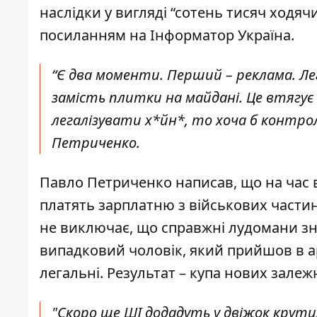
наслідки у вигляді “сотень тисяч ходяч
посиланням на
Інформатор Україна
.
“Є два моменти. Перший – реклама. Лег
замість плитки на майдані. Це втягує н
легалізувати х*йн*, то хоча б контрол
Петриченко.
Павло Петриченко написав, що на час 
платять зарплатню з військових частин
не виключає, що справжні лудомани зна
випадковий чоловік, який прийшов в а
легальні. Результат – купа нових залеж
"Скоро ще ШІ додадуть у двіжок крути