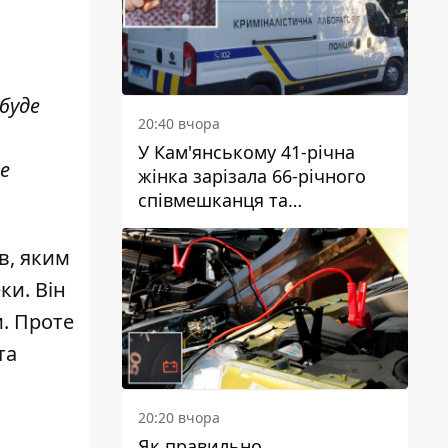
 буде
20:40 вчора
У Кам'янському 41-річна
е
жінка зарізала 66-річного
співмешканця та
намагалась обманути
поліцейських
в, яким
ки. Він
и. Проте
та
20:20 вчора
Як правильно