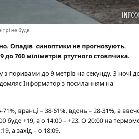
іпрі не буде
ясно. Опадів синоптики не прогнозують.
 до 760 міліметрів ртутного стовпчика.
у з поривами до 9 метрів на секунду. З ночі д
відомляє Інформатор з посиланням на
71%, вранці – 38-61%, вдень – 28-31%, а ввечер
1:00 буде +19, а о 14:00 – +23. О 20:00 на термо
9, а захід – о 18:09.