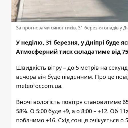
За прогнозами синоптиків, 31 березня опадів у Дн
У неділю, 31 березня, у Дніпрі буде 
Атмосферний тиск складатиме від 759
Швидкість вітру – до 5 метрів на секунд
вечора він буде південним. Про це по
meteofor.com.ua
.
Вночі вологість повітря становитиме 65-
58%. О 5:00 буде +9, а о 8:00 – +12. Об 1
побачимо +16. Схід сонця очікується о 5:1