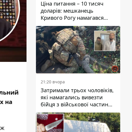
Ціна питання – 10 тисяч
доларів: мешканець
Кривого Рогу намагався
переправити чоловіка до
Словаччини
21:20 вчора
Затримали трьох чоловіків,
ольний
які намагались вивезти
их на
бійця з військової частини
до Дніпра за 7 тисяч
доларів: серед них був лікар
іж