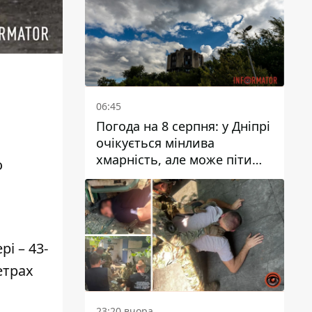
06:45
Погода на 8 серпня: у Дніпрі
очікується мінлива
хмарність, але може піти
о
дощ
і – 43-
метрах
23:20 вчора