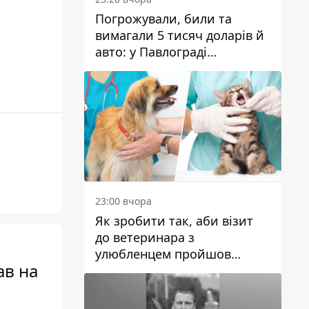
Погрожували, били та
вимагали 5 тисяч доларів й
авто: у Павлограді
затримали двох чоловіків
23:00 вчора
Як зробити так, аби візит
до ветеринара з
улюбленцем пройшов
ав на
спокійно: прості поради