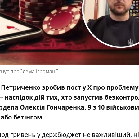
снує проблема ігроманії
о Петриченко зробив пост у X про проблему
е – наслідок дій тих, хто запустив безконтр
рдепа Олексія Гончаренка
, 9 з 10 військов
або бетінгом.
ярд гривень у держбюджет не важливіший, н