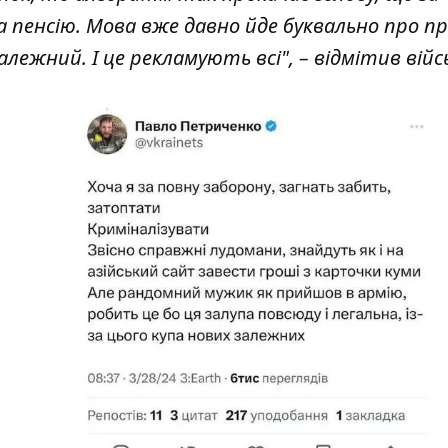
 пенсію. Мова вже давно йде буквально про пр
лежний. І це рекламують всі", – відмітив війс