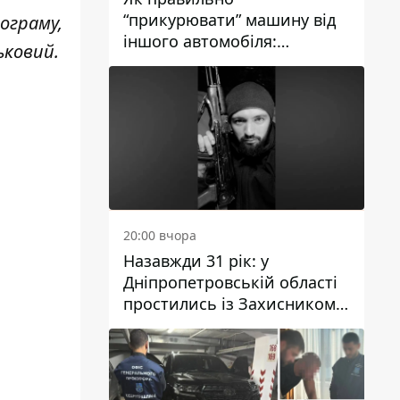
“прикурювати” машину від
ограму,
іншого автомобіля:
ьковий.
інструкція для водіїв
20:00 вчора
Назавжди 31 рік: у
Дніпропетровській області
простились із Захисником
Олександром Рєпіним