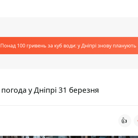
Понад 100 гривень за куб води: у Дніпрі знову планують
 погода у Дніпрі 31 березня
👍