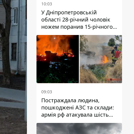
10:03
У Дніпропетровській
області 28-річний чоловік
ножем поранив 15-річного
хлопця
09:03
Постраждала людина,
пошкоджені АЗС та склади:
армія рф атакувала шість
районів Дніпропетровської
області