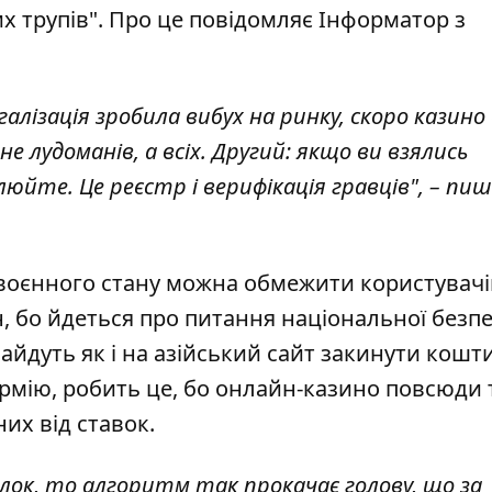
их трупів". Про це повідомляє Інформатор з
алізація зробила вибух на ринку, скоро казино
е лудоманів, а всіх. Другий: якщо ви взялись
юйте. Це реєстр і верифікація гравців", – пиш
воєнного стану можна обмежити користувачі
, бо йдеться про питання національної безпе
йдуть як і на азійський сайт закинути кошт
рмію, робить це, бо онлайн-казино повсюди 
них від ставок.
лок, то алгоритм так прокачає голову, що за