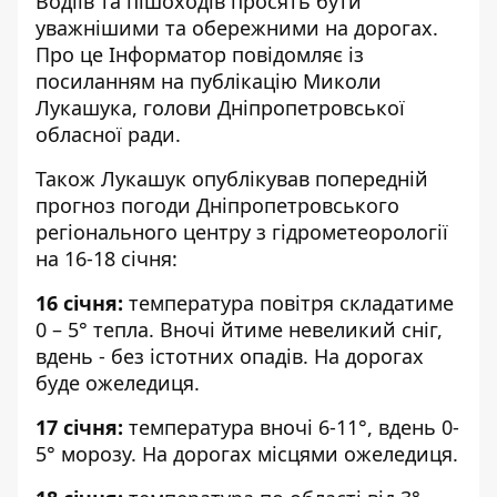
Водіїв та пішоходів просять бути
уважнішими та обережними на дорогах.
Про це Інформатор повідомляє із
посиланням на
публікацію Миколи
Лукашука, голови Дніпропетровської
обласної ради
.
Також Лукашук опублікував попередній
прогноз погоди
Дніпропетровського
регіонального центру з гідрометеорології
на 16-18 січня:
16 січня:
температура повітря
складатиме
0 – 5° тепла.
Вночі йтиме невеликий сніг,
вдень - без істотних опадів. На дорогах
буде ожеледиця.
17 січня:
температура вночі 6-11°, вдень 0-
5° морозу. На дорогах місцями ожеледиця.