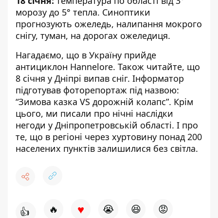
18 січня:
температура по області від 3°
морозу до 5° тепла. Синоптики
прогнозують ожеледь, налипання мокрого
снігу, туман, на дорогах ожеледиця.
Нагадаємо, що
в Україну
прийде
антициклон Hannelore
.
Також читайте, що
8 січня у Дніпрі випав сніг. Інформатор
підготував фоторепортаж
під назвою:
“Зимова казка VS дорожній колапс”
. Крім
цього, ми писали про
нічні наслідки
негоди у Дніпропетровській області
. І про
те, що в регіоні через хуртовину
понад 200
населених пунктів залишилися без світла
.
♥
🔥
😭
😆
😡
👍