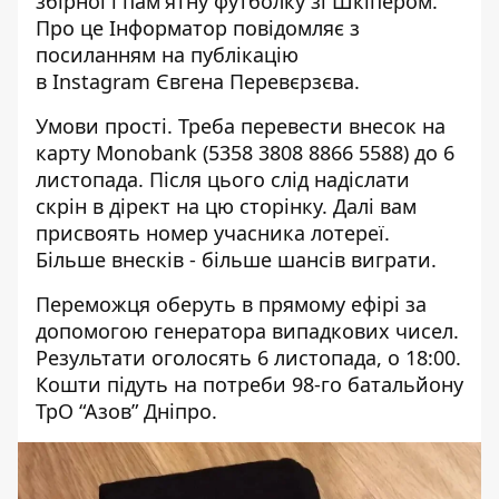
збірної і пам'ятну футболку зі
Шкіпером
.
Про це Інформатор повідомляє з
посиланням на публікацію
в
Instagram
Євгена Перевєрзєва.
Умови прості. Треба перевести внесок на
карту Monobank (5358 3808 8866 5588) до 6
листопада. Після цього слід надіслати
скрін в дірект на цю
сторінку.
Далі вам
присвоять номер учасника лотереї.
Більше внесків - більше шансів виграти.
Переможця оберуть в прямому ефірі за
допомогою генератора випадкових чисел.
Результати оголосять 6 листопада, о 18:00.
Кошти підуть на потреби 98-го батальйону
ТрО “Азов” Дніпро.