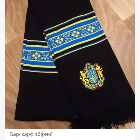
Барскарф збірної