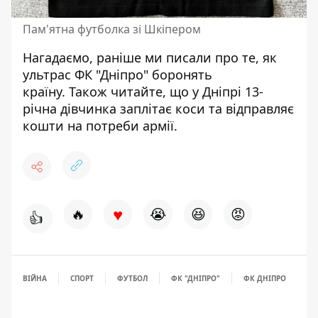
Пам'ятна футболка зі Шкіпером
Нагадаємо, раніше ми писали про те,
як
ультрас ФК "Дніпро" боронять
країну
. Також читайте, що
у Дніпрі 13-
річна дівчинка заплітає коси та відправляє
кошти на потреби армії
.
♥
🔥
😭
😆
😡
👍
ВІЙНА
СПОРТ
ФУТБОЛ
ФК "ДНІПРО"
ФК ДНІПРО