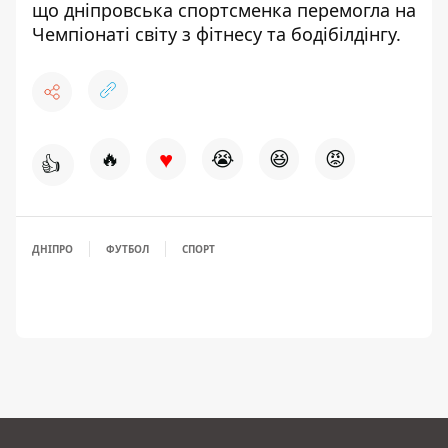
що дніпровська спортсменка
перемогла на
Чемпіонаті світу з фітнесу
та бодібілдінгу.
♥
🔥
😭
😆
😡
👍
ДНІПРО
ФУТБОЛ
СПОРТ