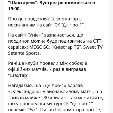
“Шахтарем”
. Зустріч розпочнеться о
19:00.
Про це повідомляє Інформатор з
посиланням на
сайт СК “Дніпро-1”
.
На сайті “Уніан”
зазначається, що
поєдинок можна буде подивитись на ОТТ-
сервісах: MEGOGO, “Київстар ТБ”, Sweet TV,
Setanta Sports.
Раніше клуби провели між собою 8
офіційних матчів. 7 разів вигравав
“Шахтар”.
Нагадаємо, що «Дніпро-1»
здолав
«Олександрію» у виснажливому матчі, що
тривав майже 280 хвилин
. Також читайте,
що у попередньому турі
СК "Дніпро-1"
переміг "Рух"
. Писав Інформатор і про те,