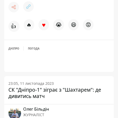
♥
🔥
😭
😆
😡
👍
ДНІПРО
ПОГОДА
23:05, 11 листопада 2023
СК "Дніпро-1" зіграє з "Шахтарем": де
дивитись матч
Олег Більдін
ЖУРНАЛІСТ