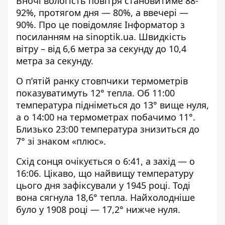
Вночі вологість повітря становитиме 88-
92%, протягом дня — 80%, а ввечері —
90%. Про це повідомляє Інформатор з
посиланням на
sinoptik.ua
. Швидкість
вітру – від 6,6 метра за секунду до 10,4
метра за секунду.
О п’ятій ранку стовпчики термометрів
показуватимуть 12° тепла. Об 11:00
температура підніметься до 13° вище нуля,
а о 14:00 на термометрах побачимо 11°.
Близько 23:00 температура знизиться до
7° зі знаком «плюс».
Схід сонця очікується о 6:41, а захід — о
16:06. Цікаво, що найвищу температуру
цього дня зафіксували у 1945 році. Тоді
вона сягнула 18,6° тепла. Найхолодніше
було у 1908 році — 17,2° нижче нуля.