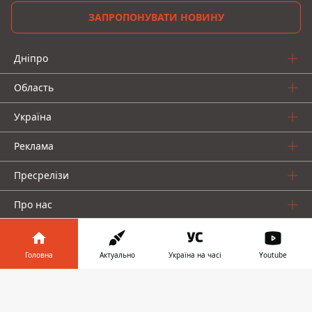
ЗАПРОПОНУВАТИ НОВИНУ
Дніпро
Область
Україна
Реклама
Пресрелізи
Про нас
Головна
Актуально
Україна на часі
Youtube
Інформатор у
Завантажити
телефоні
👉
Інформатор проекти