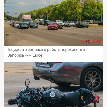
Інцидент трапився в районі перехрестя з
Запорізьким шосе