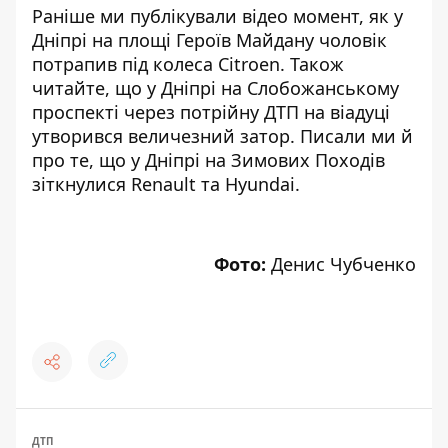
Раніше ми публікували відео момент, як
у
Дніпрі на площі Героїв Майдану
чоловік
потрапив під колеса Citroen
. Також
читайте, що
у Дніпрі на Слобожанському
проспекті
через потрійну ДТП на віадуці
утворився величезний затор
. Писали ми й
про те, що
у Дніпрі
на Зимових Походів
зіткнулися Renault та Hyundai
.
Фото:
Денис Чубченко
ДТП