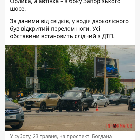
Орлика, а автівка – з боку Запорізького
шосе.
За даними від свідків, у водія двоколісного
був відкритий перелом ноги. Усі
обставини встановить слідчий з ДТП.
У суботу, 23 травня, на проспекті Богдана