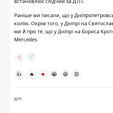
встановлює слідчий за ДТП.
Раніше ми писали, що у Дніпропетровс
колію
. Окрім того, у Дніпрі на Святос
ми й про те, що у Дніпрі на Бориса Кро
Mercedes
.
♥
👍
🔥
😭
😆
😡
ДТП