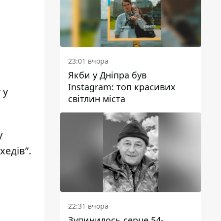
23:01 вчора
Якби у Дніпра був
Instagram: топ красивих
 у
світлин міста
у
хедів”
.
22:31 вчора
Зупинилось серце 54-