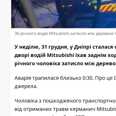
36-річного водія Mitsubishi затисло між деревом 
У неділю, 31 грудня, у Дніпрі сталас
дворі водій Mitsubishi
їхав заднім хо
річного чоловіка затисло між дерев
Аварія трапилася близько 0:30. Про це
джерела.
Чоловіка з пошкодженого транспортног
від отриманих травм керманич Mitsubish