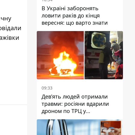
В Україні заборонять
ловити раків до кінця
ичну
вересня: що варто знати
овідали
тажівки
09:33
Дев’ять людей отримали
травми: росіяни вдарили
дроном по ТРЦ у
Павлограді, чи
працюватиме заклад надалі