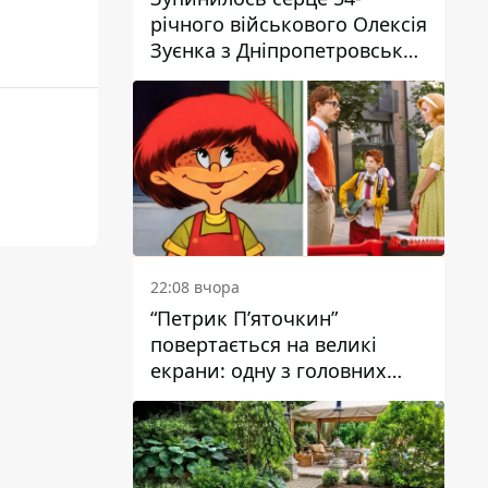
річного військового Олексія
Зуєнка з Дніпропетровської
області
22:08 вчора
“Петрик П’яточкин”
повертається на великі
екрани: одну з головних
ролей зіграє 9-річний
дніпрянин Олександр
Войтеховський