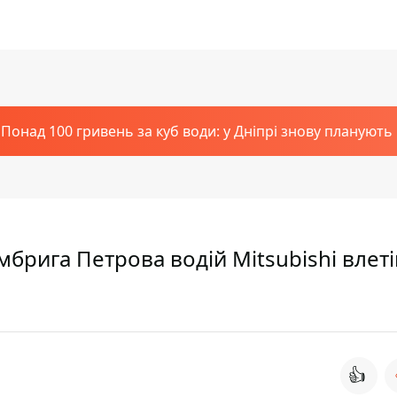
Понад 100 гривень за куб води: у Дніпрі знову планують
омбрига Петрова водій Mitsubishi влеті
👍