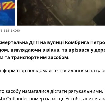
та автівкою
я смертельна ДТП на вулиці Комбрига Петро
дом, виглядаючи з вікна, та врізався у дер
ом та транспортним засобом.
 Інформатор повідомляє із посиланням на вла
о засобу намагалися дістати рятувальними.
i Outlander помер на місці. Усі обставини ава