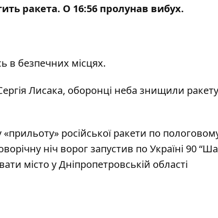
ить ракета. О 16:56
пролунав вибух
.
сь в безпечних місцях.
ергія Лисака, оборонці неба знищили ракету
у «прильоту»
російської ракети по пологовом
новорічну ніч
ворог запустив по Україні 90 “Ша
вати місто
у Дніпропетровській області