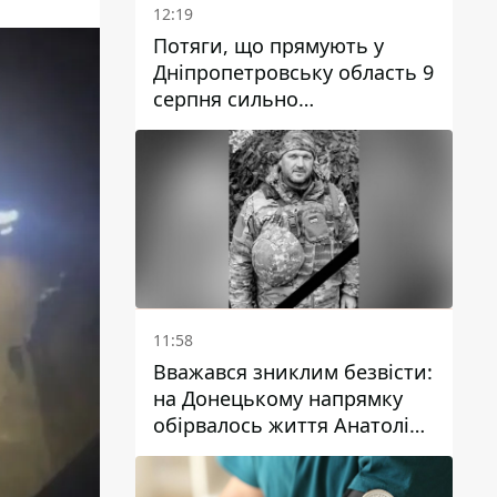
12:19
Потяги, що прямують у
Дніпропетровську область 9
серпня сильно
затримуються
11:58
Вважався зниклим безвісти:
на Донецькому напрямку
обірвалось життя Анатолія
Ткачука з
Дніпропетровської області