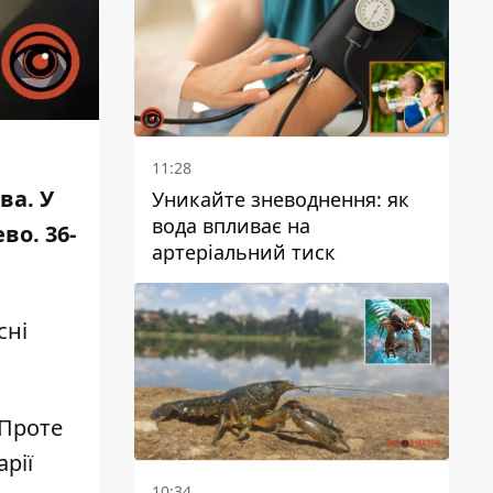
11:28
ва. У
Уникайте зневоднення: як
вода впливає на
ево
. 36-
артеріальний тиск
сні
 Проте
рії
10:34