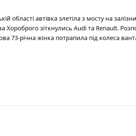
ькій області
автівка злетіла з мосту на залізн
лава Хороброго
зіткнулись Audi та Renault
. Розп
това
73-річна жінка потрапила під колеса ван