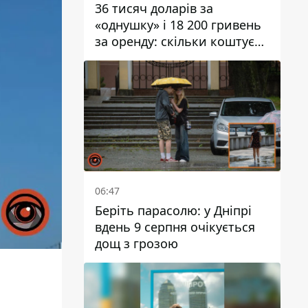
36 тисяч доларів за
«однушку» і 18 200 гривень
за оренду: скільки коштує
житло у Дніпропетровської
області
06:47
Беріть парасолю: у Дніпрі
вдень 9 серпня очікується
дощ з грозою