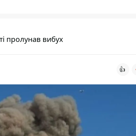
сті пролунав вибух
👍