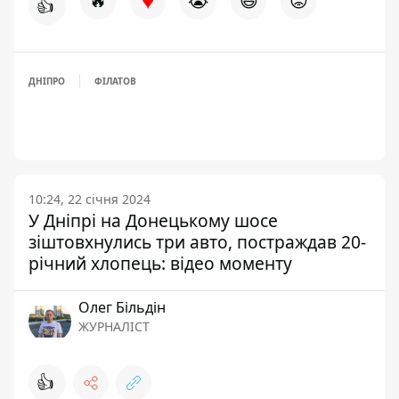
♥
🔥
😭
😆
😡
👍
ДНІПРО
ФІЛАТОВ
10:24, 22 січня 2024
У Дніпрі на Донецькому шосе
зіштовхнулись три авто, постраждав 20-
річний хлопець: відео моменту
Олег Більдін
ЖУРНАЛІСТ
👍