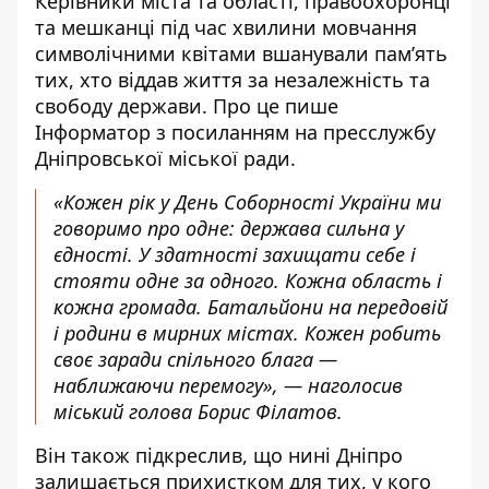
Керівники міста та області, правоохоронці
та мешканці під час хвилини мовчання
символічними квітами вшанували пам’ять
тих, хто віддав життя за незалежність та
свободу держави. Про це пише
Інформатор з посиланням на пресслужбу
Дніпровської міської ради.
«Кожен рік у День Соборності України ми
говоримо про одне: держава сильна у
єдності. У здатності захищати себе і
стояти одне за одного. Кожна область і
кожна громада. Батальйони на передовій
і родини в мирних містах. Кожен робить
своє заради спільного блага —
наближаючи перемогу», — наголосив
міський голова Борис Філатов.
Він також підкреслив, що нині Дніпро
залишається прихистком для тих, у кого