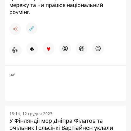
мережу
та чи працює національний
роумінг.
♥
🔥
😭
😆
😡
👍
СБУ
18:14, 12 грудня 2023
У Фінляндії мер Дніпра Філатов та
очільник Гельсінкі Вартіайнен уклали