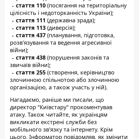
стаття 110
(посягання на територіальну
цілісність і недоторканність України);
стаття 111
(державна зрада);
стаття 113
(диверсія);
стаття 437
(планування, підготовка,
розв'язування та ведення агресивної
війни);
стаття 438
(порушення законів та
звичаїв війни);
стаття 255
(створення, керівництво
злочинною спільнотою або злочинною
організацією, а також участь у ній).
Нагадаємо, раніше ми писали, що
д
иректор "Київстару" прокоментував
атаку
. Також читайте,
як українцям
викликати екстрені служби без
мобільного зв'язку та інтернету
. Крім
цього, Інформатор повідомляв,
як змінити