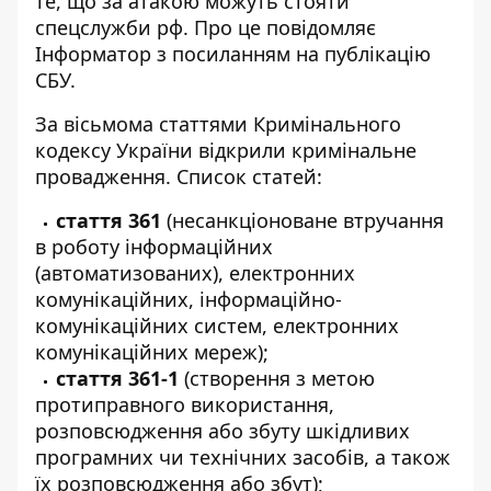
те, що за атакою можуть стояти
спецслужби рф. Про це повідомляє
Інформатор з посиланням на
публікацію
СБУ
.
За вісьмома статтями Кримінального
кодексу України відкрили кримінальне
провадження. Список статей:
стаття 361
(несанкціоноване втручання
в роботу інформаційних
(автоматизованих), електронних
комунікаційних, інформаційно-
комунікаційних систем, електронних
комунікаційних мереж);
стаття 361-1
(створення з метою
протиправного використання,
розповсюдження або збуту шкідливих
програмних чи технічних засобів, а також
їх розповсюдження або збут);