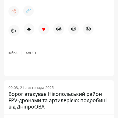
♥
🔥
😭
😆
😡
👍
ВІЙНА
СМЕРТЬ
09:03, 21 листопада 2025
Ворог атакував Нікопольський район
FPV-дронами та артилерією: подробиці
від ДніпроОВА