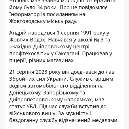
Чоловік мав звання молодшого сержанта,
йому було 34 роки. Про це повідомляє
Інформатор із посиланням на
Жовтоводську міську раду
.
Андрій народився 1 серпня 1991 року у
Жовтих Водах. Навчався у школі № 3 та
«Західно-Дніпровському центрі
профтехосвіти» у Саксагані. Працював у
піцерії, різних магазинах.
21 серпня 2023 року він доєднався до лав
Збройних сил України. Служив старшим
водієм автомобільного відділення на
Донецькому, Запорізькому та
Дніпропетровському напрямках, мав
статус УБД. Під час служби вступив до
військового вишу. За мужність і
бездоганну службу відзначений медалями.