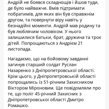
Андрій не боявся складнощів і йшов туди,
де було найважче. Вмів підтримати
побратимів, для яких він був справжнім
другом, та повернути віру навіть у
безнадійні моменти. Андрій мав родину та
був люблячим чоловіком. У нього
залишилися батьки, брат, дружина та троє
дітей. Попрощаються з Андрієм 21
листопада.
Нагадаємо, що
н
а бойовому завданні
загинув старший солдат Руслан
Назаренко
з Дніпропетровської області.
Крім цього, у Дніпропетровській області
попрощались із 51-річним Захисником
Віктором Міроновим
. Ще повідомляли про
те, що
поліг 45-річний Захисник з
Дніпропетровської області Дмитро
Ромашко
.