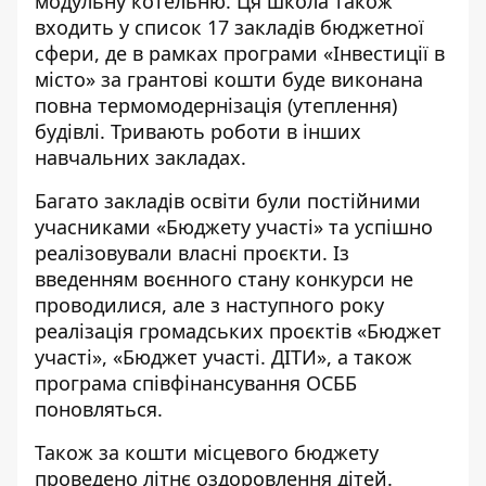
модульну котельню. Ця школа також
входить у список 17 закладів бюджетної
сфери, де в рамках програми «Інвестиції в
місто» за грантові кошти буде виконана
повна термомодернізація (утеплення)
будівлі. Тривають роботи в інших
навчальних закладах.
Багато закладів освіти були постійними
учасниками «Бюджету участі» та успішно
реалізовували власні проєкти. Із
введенням воєнного стану конкурси не
проводилися, але з наступного року
реалізація громадських проєктів «Бюджет
участі», «Бюджет участі. ДІТИ», а також
програма співфінансування ОСББ
поновляться.
Також за кошти місцевого бюджету
проведено літнє оздоровлення дітей.