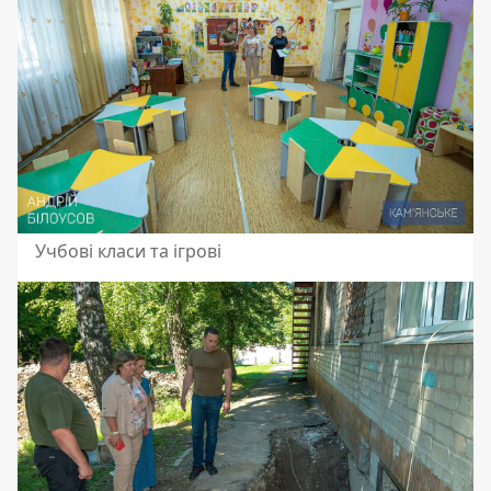
Учбові класи та ігрові