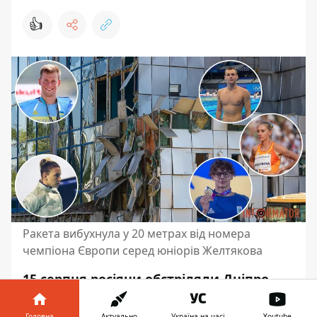
👍
Ракета вибухнула у 20 метрах від номера
чемпіона Європи серед юніорів Желтякова
15 серпня росіяни обстріляли Дніпро.
Вони
спрямували ракети по
підприємству та спортивному
Головна
Актуально
Україна на часі
Youtube