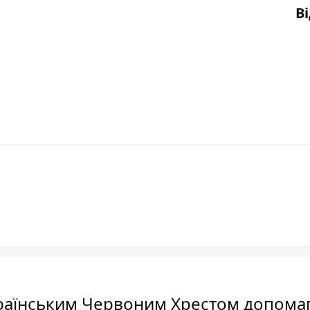
В
країнським Червоним Хрестом допома