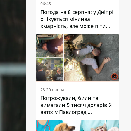
06:45
Погода на 8 серпня: у Дніпрі
очікується мінлива
хмарність, але може піти
дощ
23:20 вчора
Погрожували, били та
вимагали 5 тисяч доларів й
авто: у Павлограді
затримали двох чоловіків