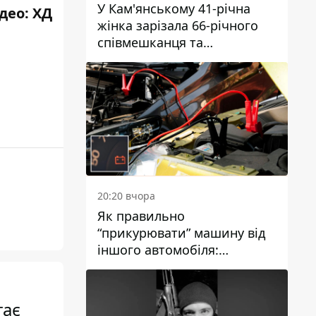
У Кам'янському 41-річна
ідео:
ХД
жінка зарізала 66-річного
співмешканця та
намагалась обманути
поліцейських
20:20 вчора
Як правильно
“прикурювати” машину від
іншого автомобіля:
інструкція для водіїв
гає