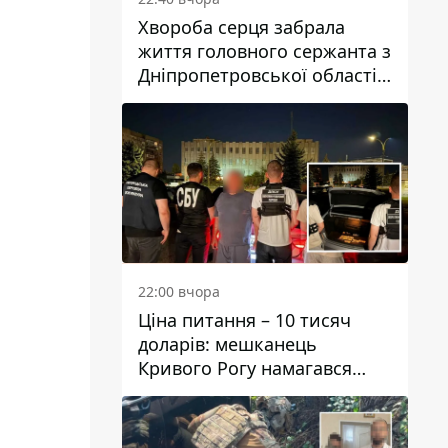
Хвороба серця забрала
життя головного сержанта з
Дніпропетровської області
Юрія Свистуна
22:00 вчора
Ціна питання – 10 тисяч
доларів: мешканець
Кривого Рогу намагався
переправити чоловіка до
Словаччини