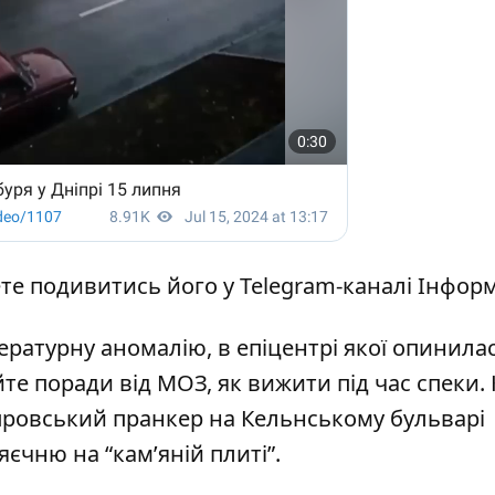
ете подивитись його
у Telegram-каналі Інфор
ературну аномалію, в епіцентрі якої опинила
йте
поради від МОЗ, як вижити під час спеки
.
провський пранкер на Кельнському бульварі
яєчню на “кам’яній плиті”
.