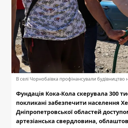
В селі Чорнобаївка профінансували будівництво 
Фундація Кока-Кола скерувала 300 ти
покликані забезпечити населення Хер
Дніпропетровської областей доступом
артезіанська свердловина, облаштова