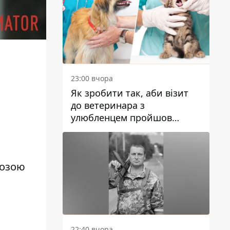
23:00 вчора
Як зробити так, аби візит
до ветеринара з
улюбленцем пройшов
спокійно: прості поради
розою
22:40 вчора