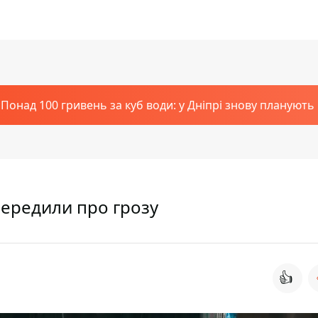
Понад 100 гривень за куб води: у Дніпрі знову планують
передили про грозу
👍