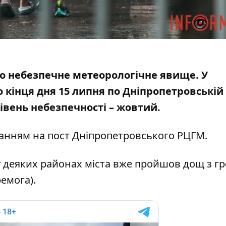
 небезпечне метеорологічне явище. У
 кінця дня 15 липня по Дніпропетровській
 Рівень небезпечності – жовтий.
ланням на
пост Дніпропетровського РЦГМ
.
у деяких районах міста вже пройшов дощ з г
емога).