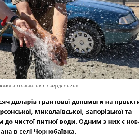
нової артезіанської свердловини
сяч доларів грантової допомоги на проєкт
сонської, Миколаївської, Запорізької та
 до чистої питної води. Одним з них є нов
на в селі Чорнобаївка.