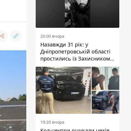
20:00 вчора
Назавжди 31 рік: у
Дніпропетровській області
простились із Захисником
Олександром Рєпіним
19:20 вчора
Кол-центри ошукали чехів