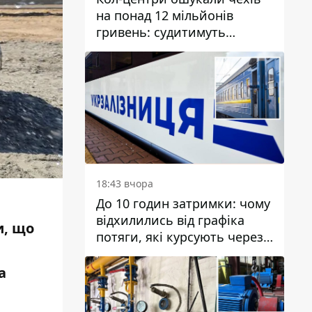
на понад 12 мільйонів
гривень: судитимуть
дніпрянина, який
організував
транснаціональну злочинну
організацію
18:43 вчора
До 10 годин затримки: чому
відхилились від графіка
и, що
потяги, які курсують через
Дніпро та область
а