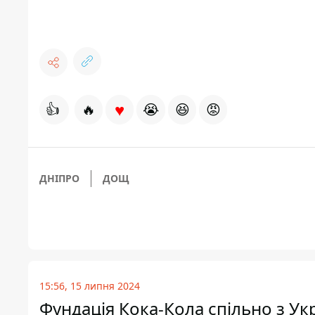
♥
👍
🔥
😭
😆
😡
ДНІПРО
ДОЩ
15:56, 15 липня 2024
Фундація Кока-Кола спільно з У