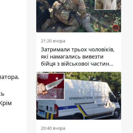
21:20 вчора
Затримали трьох чоловіків,
які намагались вивезти
бійця з військової частини
до Дніпра за 7 тисяч
матора
.
доларів: серед них був лікар
сь
 Крім
20:40 вчора