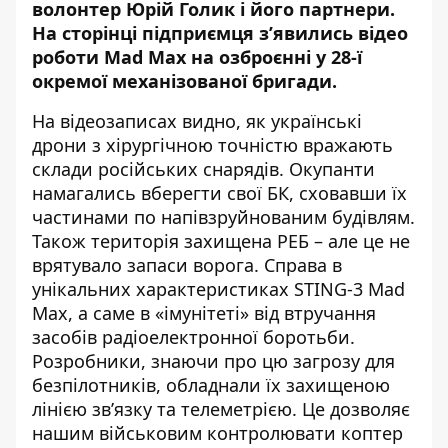
волонтер Юрій Голик і його партнери.
На сторінці підприємця
з’явились
відео
роботи Mad Maх на озброєнні у 28-ї
окремої механізованої бригади.
На відеозаписах видно, як українські
дрони з хірургічною точністю вражають
склади російських снарядів. Окупанти
намагались вберегти свої БК, сховавши їх
частинами по напівзруйнованим будівлям.
Також територія захищена РЕБ – але це не
врятувало запаси ворога. Справа в
унікальних характеристиках STING-3 Mad
Maх, а саме в «імунітеті» від втручання
засобів радіоелектронної боротьби.
Розробники, знаючи про цю загрозу для
безпілотників, обладнали їх захищеною
лінією зв’язку та телеметрією. Це дозволяє
нашим військовим контролювати коптер