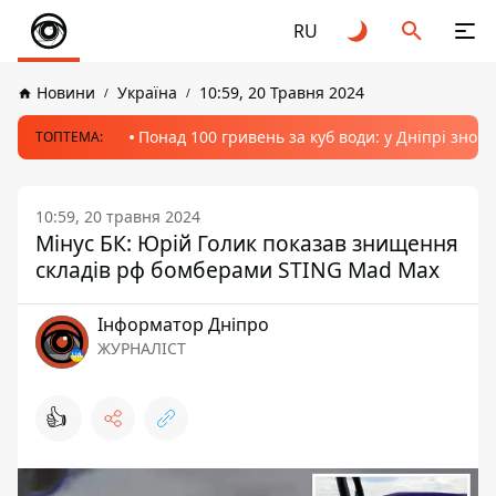
RU
Новини
Україна
10:59, 20 Травня 2024
Понад 100 гривень за куб води: у Дніпрі знов
ТОПТЕМА:
10:59, 20 травня 2024
Мінус БК: Юрій Голик показав знищення
складів рф бомберами STING Mad Maх
Інформатор Дніпро
ЖУРНАЛІСТ
👍