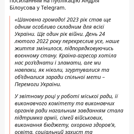
посиланням на
публікацію Андрія
Білоусова у Telegram
.
«Шановна громадо! 2023 рік став ще
одним особливо складним для всієї
України. Ще один рік війни. День 24
лютого 2022 року перекреслив усе, наше
життя змінилося, підпорядковуючись
воєнному стану. Країна-агресор хотіла
нас роз’єднати і зламати, але ми
навпаки, як ніколи, згуртувалися та
об’єдналися заради спільної мети –
Перемоги України.
У звітному році у роботі міської ради, її
виконавчого комітету та виконавчих
органів ради нагальним завданням стала
підтримка армії, сімей військових,
виконання бюджету, охорона здоров’я,
освіта, соціальний захист та