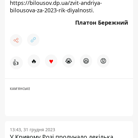
https://bilousov.dp.ua/zvit-andriya-
bilousova-za-2023-rik-diyalnosti
.
Платон Бережний
♥
🔥
😭
😆
😡
👍
КАМ'ЯНСЬКЕ
13:43, 31 грудня 2023
У Кривому Розі пролунало декілька