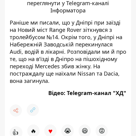
переглянути у Telegram-каналі
Інформатора
Раніше ми писали, що у Дніпрі при заїзді
на Новий міст
Range Rover зіткнувся з
тролейбусом №14
. Окрім того, у Дніпрі
на
Набережній Заводській перекинулася
Audi
, водій в лікарні. Розповідали ми й про
те, що
на в'їзді в Дніпро на пішохідному
переході Mercedes збив жінку
. На
постраждалу ще наїхали Nissan та Dacia,
вона загинула.
Відео: Telegram-канал "
ХД
"
♥
🔥
😭
😆
😡
👍