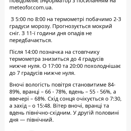
повідомляє Інформатор з посиланням на
meteofor.com.ua
.
З 5:00 по 8:00 на термометрі побачимо 2-3
градуси морозу. Прогнозується мокрий
сніг. З 11-ї години дня опадів не
передбачається.
Після 14:00 позначка на стовпчику
термометра знизиться до 4 градусів
нижче нуля. О 17:00 та 20:00 похолоднішає
до 7 градусів нижче нуля.
Вночі вологість повітря становитиме 84-
89%, вранці – 66 - 78%, вдень – 55 - 56%, а
ввечері – 68%.
Схід сонця очікується о 7:30,
а захід – о 15:48. Вітер вночі, вранці та
вдень північно-східним. У другій половині
дня — північний.