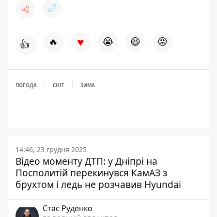
♥
🔥
😭
😆
😡
👍
ПОГОДА
СНІГ
ЗИМА
14:46, 23 грудня 2025
Відео моменту ДТП: у Дніпрі на
Посполитій перекинувся КамАЗ з
брухтом і ледь не розчавив Hyundai
Стас Руденко