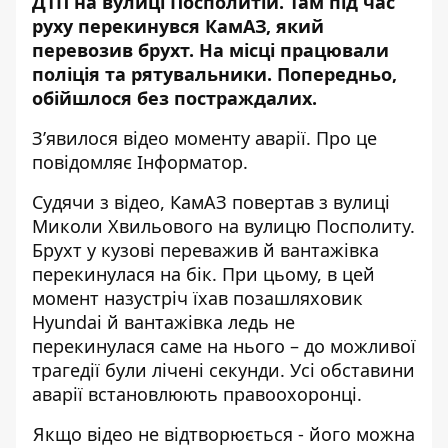
ДТП на вулиці Посполитій. Там під час
руху
перекинувся КамАЗ, який
перевозив брухт
. На місці працювали
поліція та рятувальники. Попередньо,
обійшлося без постраждалих.
З’явилося відео моменту аварії. Про це
повідомляє Інформатор.
Судячи з відео, КамАЗ повертав з вулиці
Миколи Хвильового на вулицю Посполиту.
Брухт у кузові переважив й вантажівка
перекинулася на бік. При цьому, в цей
момент назустріч їхав позашляховик
Hyundai й вантажівка ледь не
перекинулася саме на нього – до можливої
трагедії були лічені секунди. Усі обставини
аварії встановлюють правоохоронці.
Якщо відео не відтворюється - його
можна