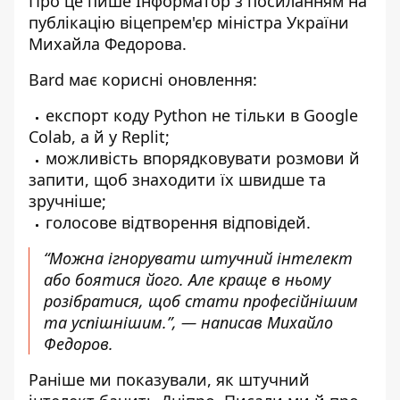
Про це пише Інформатор
з посиланням на
публікацію віцепрем'єр міністра України
Михайла Федорова.
Bard має
корисні оновлення:
експорт коду Python не тільки в Google
Colab, а й у Replit;
можливість впорядковувати розмови й
запити, щоб знаходити їх швидше та
зручніше;
голосове відтворення відповідей.
“Можна ігнорувати штучний інтелект
або боятися його. Але краще в ньому
розібратися, щоб стати професійнішим
та успішнішим.”, — написав Михайло
Федоров.
Раніше ми показували,
як штучний