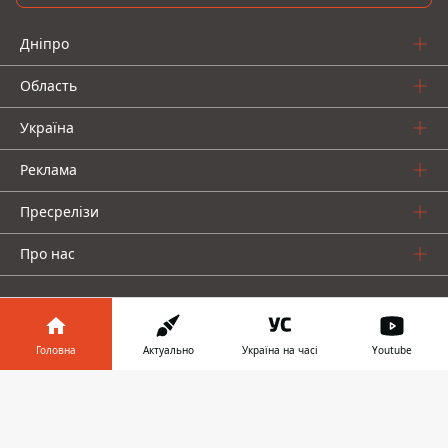
Дніпро
Область
Україна
Реклама
Пресрелізи
Про нас
Головна
Актуально
Україна на часі
Youtube
Інформатор у
Інформатор проекти
Завантажити
телефоні
👉
Інформатор Україна
Інформатор Київ
Інформатор Авто