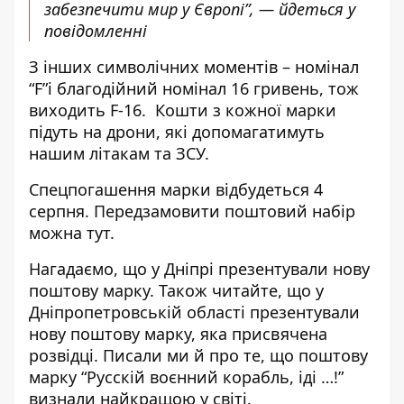
забезпечити мир у Європі”, — йдеться у
повідомленні
З інших символічних моментів – номінал
“F”і благодійний номінал 16 гривень, тож
виходить F-16. Кошти з кожної марки
підуть на дрони, які допомагатимуть
нашим літакам та ЗСУ.
Спецпогашення марки відбудеться 4
серпня. Передзамовити поштовий набір
можна тут
.
Нагадаємо, що у Дніпрі
презентували нову
поштову марку
. Також читайте, що у
Дніпропетровській області презентували
нову поштову марку, яка
присвячена
розвідці
. Писали ми й про те, що поштову
марку “Русскій воєнний корабль, іді …!”
визнали найкращою у світі
.