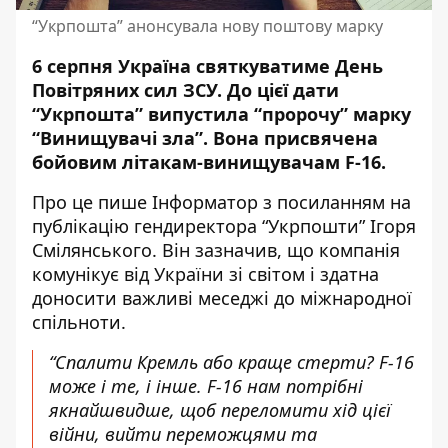
“Укрпошта” анонсувала нову поштову марку
6 серпня Україна святкуватиме День
Повітряних сил ЗСУ. До цієї дати
“Укрпошта” випустила “пророчу” марку
“Винищувачі зла”.
Вона присвячена
бойовим літакам-винищувачам
F-16.
Про це пише Інформатор
з посиланням на
публікацію гендиректора “Укрпошти” Ігоря
Смілянського
. Він зазначив, що компанія
комунікує від України зі світом і здатна
доносити важливі меседжі до міжнародної
спільноти.
“Спалити Кремль або краще стерти? F-16
може і те, і інше. F-16 нам потрібні
якнайшвидше, щоб переломити хід цієї
війни, вийти переможцями та