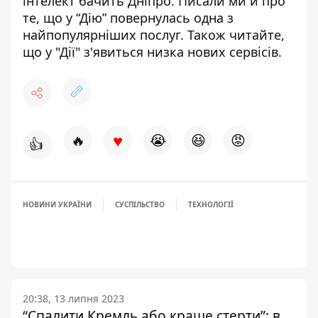
інтелект бачить Дніпро
. Писали ми й про
те, що
у “Дію”
повернулась одна з
найпопулярніших послуг
. Також читайте,
що у "Дії"
з'явиться низка нових сервісів
.
♥
🔥
😭
😆
😡
👍
НОВИНИ УКРАЇНИ
СУСПІЛЬСТВО
ТЕХНОЛОГІЇ
20:38, 13 липня 2023
“Спалити Кремль або краще стерти”: в