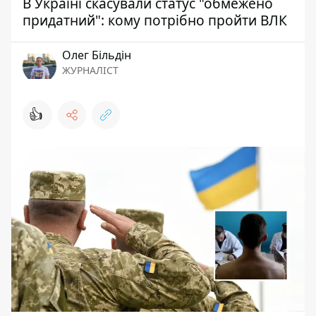
В Україні скасували статус "обмежено
придатний": кому потрібно пройти ВЛК
Олег Більдін
ЖУРНАЛІСТ
👍