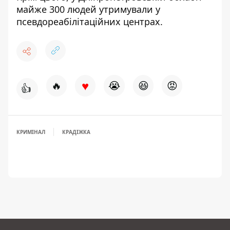
майже 300 людей утримували у
псевдореабілітаційних центрах
.
♥
🔥
😭
😆
😡
👍
КРИМІНАЛ
КРАДІЖКА