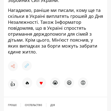
Збройних Сил України.
Нагадаємо, раніше ми писали,
кому ще та
скільки в Україні виплатять грошей до Дня
Незалежності
. Також Інформатор
повідомляв, що
в Україні спростять
отримання держдопомоги для сімей з
дітьми
. Крім цього,
Мін’юст пояснив, у
яких випадках за борги можуть забрати
єдине житло
.
♥
🔥
😭
😆
😡
👍
ГРОШІ
СУСПІЛЬСТВО
ДІЯ