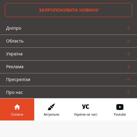
ЗАПРОПОНУВАТИ НОВИНУ
Дніпро
Область
Україна
Реклама
Пресрелізи
Про нас
Головна
Актуально
Україна на часі
Youtube
Інформатор у
Завантажити
телефоні
👉
Інформатор проекти