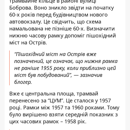
трамвайне кільце в районі вулиці
Боброва. Воно зникло звідти на початку
60-х років перед будівництвом нового
автовокзалу. Це свідчить, що схема
намальована не пізніше 60-х.
Визначити
нижню часову рамку допоміг пішохідний
міст на Острів.
“Пішохідний міст на Острів вже
позначений, це означає, що нижня рамка
не раніше 1955 року, коли приблизно цей
міст був побудований”, — зазначив
блогер.
Вже є центральна площа, трамвай
перенесено за “ЦУМ”. Це сталося у 1957
році. Рамки між 1957 та 1960 роками. Тому
було вирішено взяти середній показник з
цих часових рамок – 1958 рік.