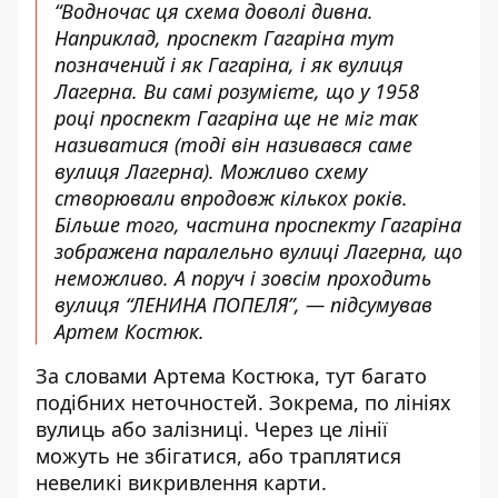
“Водночас ця схема доволі дивна.
Наприклад, проспект Гагаріна тут
позначений і як Гагаріна, і як вулиця
Лагерна. Ви самі розумієте, що у 1958
році проспект Гагаріна ще не міг так
називатися (тоді він називався саме
вулиця Лагерна). Можливо схему
створювали впродовж кількох років.
Більше того, частина проспекту Гагаріна
зображена паралельно вулиці Лагерна, що
неможливо. А поруч і зовсім проходить
вулиця “ЛЕНИНА ПОПЕЛЯ”, — підсумував
Артем Костюк.
За словами Артема Костюка, тут багато
подібних неточностей. Зокрема, по лініях
вулиць або залізниці. Через це лінії
можуть не збігатися, або траплятися
невеликі викривлення карти.