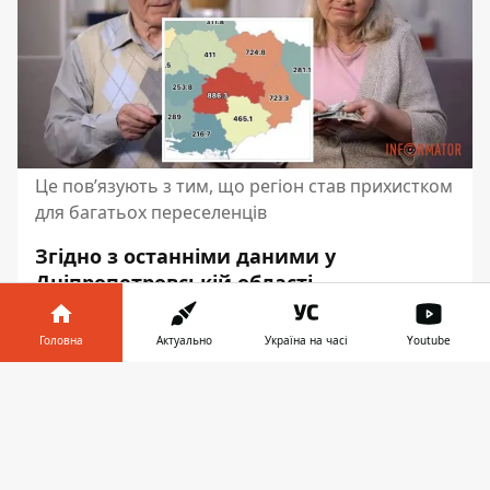
Це пов’язують з тим, що регіон став прихистком
для багатьох переселенців
Згідно з останніми даними у
Дніпропетровській області
зареєстровано 886 тисяч пенсіонерів. Це
найвищий показник серед усіх регіонів
Головна
Актуально
Україна на часі
Youtube
України. Таку високу кількість
Інформатор у
пов’язують з тим, що регіон став
Завантажити
телефоні
👉
прихистком для багатьох переселенців
,
які полишили свої домівки з тимчасово
окупованих територій.