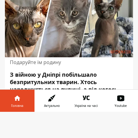
Подаруйте їм родину
З війною у Дніпрі побільшало
безпритульних тварин. Хтось
народжується на вулиці, а
від когось
відмовляються та просто викидають.
Пухнастикам дуже важко самостійно
Головна
Актуально
Україна на часі
Youtube
виживати, адже вони не можуть себе
Інформатор у
прогодувати та захистити від злісних
Завантажити
телефоні
👉
людей.