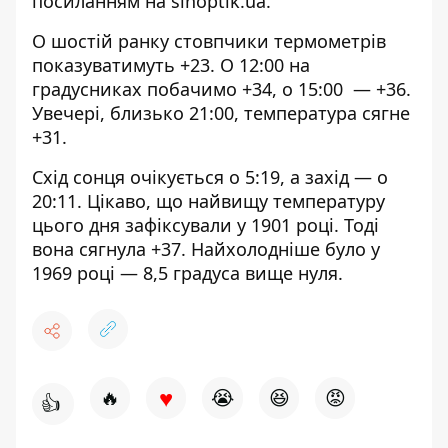
посиланням на sinoptik.ua
.
О шостій ранку стовпчики термометрів
показуватимуть +23. О 12:00 на
градусниках побачимо +34, о 15:00 — +36.
Увечері, близько 21:00, температура сягне
+31.
Схід сонця очікується о 5:19, а захід — о
20:11. Цікаво, що найвищу температуру
цього дня зафіксували у 1901 році. Тоді
вона сягнула +37. Найхолодніше було у
1969 році — 8,5 градуса вище нуля.
♥
🔥
😭
😆
😡
👍