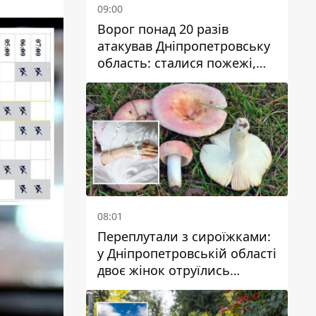
09:00
Ворог понад 20 разів
атакував Дніпропетровську
область: сталися пожежі,
постраждали будинки,
інфраструктура та авто
08:01
Переплутали з сироїжками:
у Дніпропетровській області
двоє жінок отруїлись
грибами