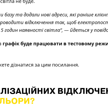
світла не буде.
и базу та додали нові адреси, які раніше клієн
 проводити відключення так, щоб електропос
 5 годин наявності світла”, — йдеться у повід
ів
графік буде працювати в тестовому реж
жете дізнатися
за цим посилання.