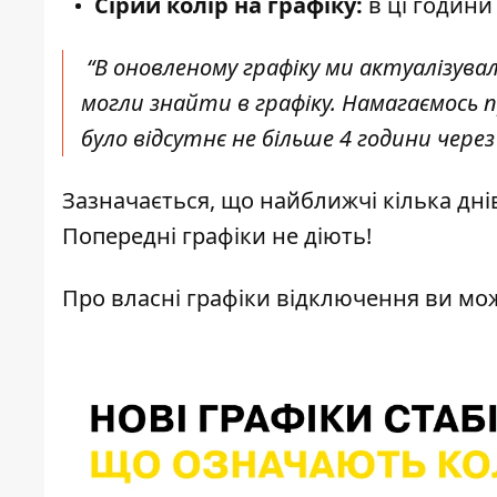
Сірий колір на графіку:
в ці години 
“
В оновленому графіку ми актуалізувал
могли знайти в графіку. Намагаємось
було відсутнє не більше 4 години через
Зазначається, що н
айближчі кілька дн
Попередні графіки не діють!
Про власні графіки відключення ви мо