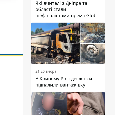
Які вчителі з Дніпра та
області стали
півфіналістами премії Global
Teacher Prize Ukraine 2026
21:20 вчора
У Кривому Розі дві жінки
підпалили вантажівку