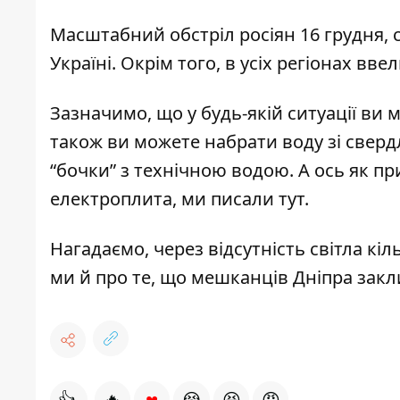
Масштабний обстріл росіян 16 грудня, 
Україні. Окрім того, в усіх регіонах вве
Зазначимо, що у будь-якій ситуації ви
також ви можете
набрати воду зі сверд
“бочки”
з технічною водою. А ось як пр
електроплита, ми
писали тут
.
Нагадаємо,
через відсутність світла к
ми й про те, що
мешканців Дніпра закл
♥
👍
🔥
😭
😆
😡