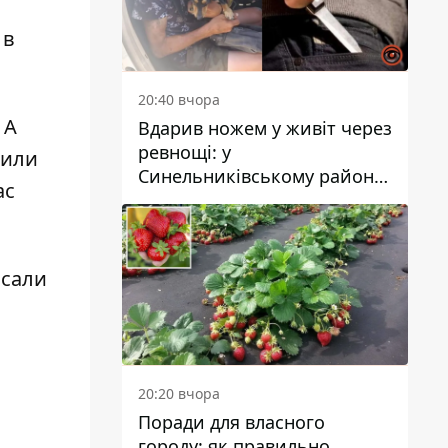
 в
20:40 вчора
. А
Вдарив ножем у живіт через
ревнощі: у
вили
Синельниківському районі
ас
затримали 49-річного
чоловіка за вбивство
исали
20:20 вчора
Поради для власного
городу: як правильно