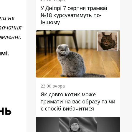
У Дніпрі 7 серпня трамваї
№18 курсуватимуть по-
ти не
іншому
тачання
омленні.
имі
.
23:00 вчора
Як довго котик може
тримати на вас образу та чи
є спосіб вибачитися