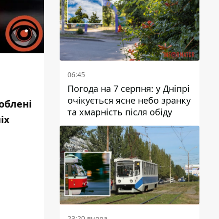
06:45
Погода на 7 серпня: у Дніпрі
очікується ясне небо зранку
облені
та хмарність після обіду
іх
23:20 вчора