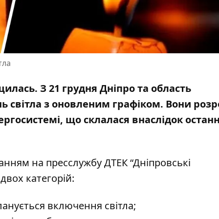
тла
лась. З 21 грудня Дніпро та область
ь світла
з оновленим графіком. В
они розр
ергосистемі, що склалася внаслідок останн
анням на пресслужбу ДТЕК “Дніпровські
двох категорій:
ланується включення світла;