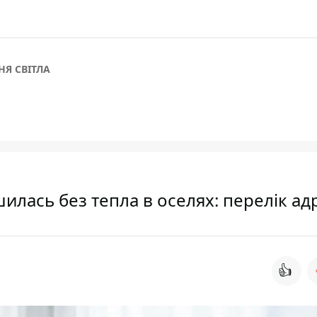
Я СВІТЛА
лась без тепла в оселях: перелік ад
👍