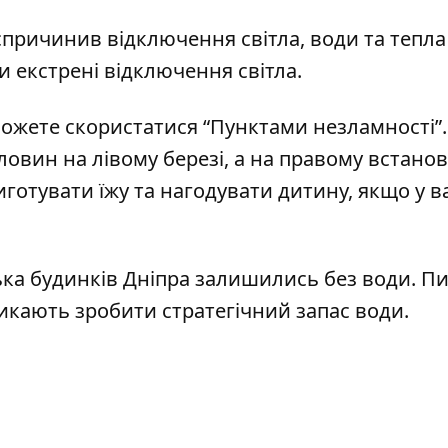
спричинив відключення світла, води та тепла
ли екстрені відключення світла.
 можете скористатися
“Пунктами незламності”
ловин на лівому березі
, а
на правому встано
иготувати їжу та нагодувати дитину, якщо у в
ілька будинків Дніпра залишились без води
. П
икають зробити стратегічний запас води
.