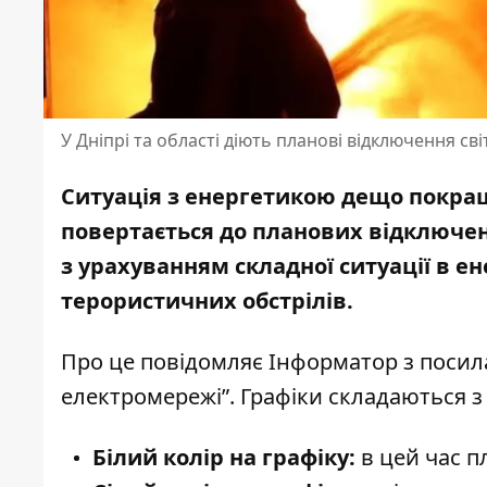
У Дніпрі та області діють планові відключення сві
Ситуація з енергетикою дещо покращи
повертається до
планових відключен
з урахуванням складної ситуації в ен
терористичних обстрілів.
Про це повідомляє Інформатор з посил
електромережі”.
Графіки складаються з 
Білий колір на графіку:
в цей час п