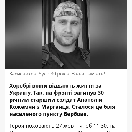
Захисникові було 30 років. Вічна пам'ять!
Хоробрі воїни віддають життя за
Україну. Так, на фронті
загинув 30-
річний старший солдат
Анатолій
Кожемян з Марганця. Сталося це біля
населеного пункту Вербове.
Героя поховають 27 жовтня, об 11:30, на