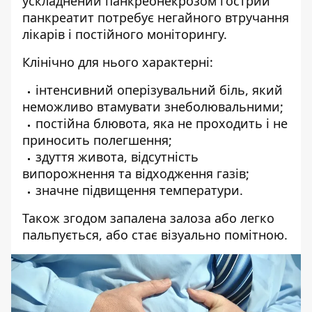
ускладнений панкреонекрозом гострий
панкреатит потребує негайного втручання
лікарів і постійного моніторингу.
Клінічно для нього характерні:
інтенсивний оперізувальний біль, який
неможливо втамувати знеболювальними;
постійна блювота, яка не проходить і не
приносить полегшення;
здуття живота, відсутність
випорожнення та відходження газів;
значне підвищення температури.
Також згодом запалена залоза або легко
пальпується, або стає візуально помітною.