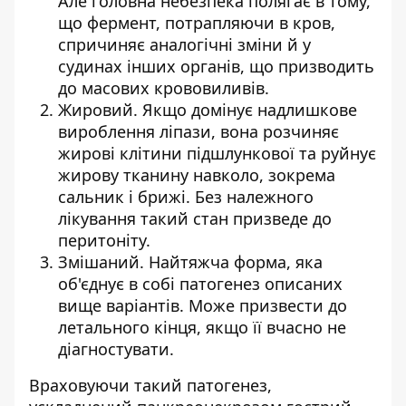
Але головна небезпека полягає в тому,
що фермент, потрапляючи в кров,
спричиняє аналогічні зміни й у
судинах інших органів, що призводить
до масових крововиливів.
Жировий. Якщо домінує надлишкове
вироблення ліпази, вона розчиняє
жирові клітини підшлункової та руйнує
жирову тканину навколо, зокрема
сальник і брижі. Без належного
лікування такий стан призведе до
перитоніту.
Змішаний. Найтяжча форма, яка
об'єднує в собі патогенез описаних
вище варіантів. Може призвести до
летального кінця, якщо її вчасно не
діагностувати.
Враховуючи такий патогенез,