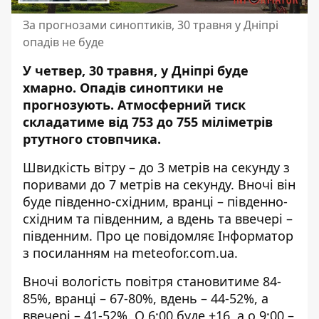
За прогнозами синоптиків, 30 травня у Дніпрі
опадів не буде
У четвер, 30 травня, у Дніпрі буде
хмарно. Опадів синоптики не
прогнозують. Атмосферний тиск
складатиме від 753 до 755 міліметрів
ртутного стовпчика.
Швидкість вітру – до 3 метрів на секунду з
поривами до 7 метрів на секунду. Вночі він
буде південно-східним, вранці – південно-
східним та південним, а вдень та ввечері –
південним. Про це повідомляє Інформатор
з посиланням на
meteofor.com.ua
.
Вночі вологість повітря становитиме 84-
85%, вранці – 67-80%, вдень – 44-52%, а
ввечері – 41-52%. О 6:00 буде +16, а о 9:00 –