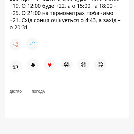
+19. О 12:00 буде +22, а о 15:00 та 18:00 –
+25. О 21:00 на термометрах побачимо
+21. Схід сонця очікується о 4:43, а захід –
о 20:31.
♥
🔥
😭
😆
😡
👍
ДНІПРО
ПОГОДА