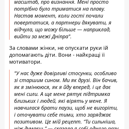
масштаб, про визнання. Мені просто
потрібно було триматися на плаву.
Настав момент, коли гості почали
повертатися, а партнери дякувати, я
відчула, що можу більше — наприклад,
вийти за межі Дніпра".
За словами жінки, не опускати руки їй
допомагають діти. Вони - найкращі її
мотиватори.
"
У нас дуже довірливі стосунки, особливо
зі старшим сином. Ми як друзі. Він бачив,
як я змінююся, як я йду вперед, і це дає
мені сили. А ще мене рятує підтримка
близьких і людей, які вірять у мене. Я
навчилася брати паузи, щоб не вигоріти,
і оточувати себе тими, хто заряджає
позитивом. Це мій рецепт. “Ти сильніша,
ніж думаєш,” — сказала я собі одного разу.