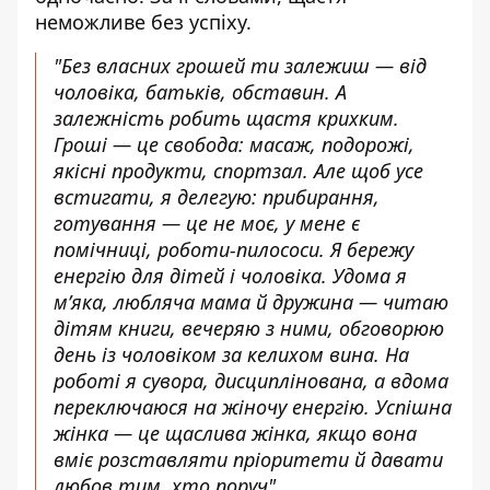
неможливе без успіху.
"
Без власних грошей ти залежиш — від
чоловіка, батьків, обставин. А
залежність робить щастя крихким.
Гроші — це свобода: масаж, подорожі,
якісні продукти, спортзал. Але щоб усе
встигати, я делегую: прибирання,
готування — це не моє, у мене є
помічниці, роботи-пилососи. Я бережу
енергію для дітей і чоловіка. Удома я
м’яка, любляча мама й дружина — читаю
дітям книги, вечеряю з ними, обговорюю
день із чоловіком за келихом вина. На
роботі я сувора, дисциплінована, а вдома
переключаюся на жіночу енергію. Успішна
жінка — це щаслива жінка, якщо вона
вміє розставляти пріоритети й давати
любов тим, хто поруч"
.