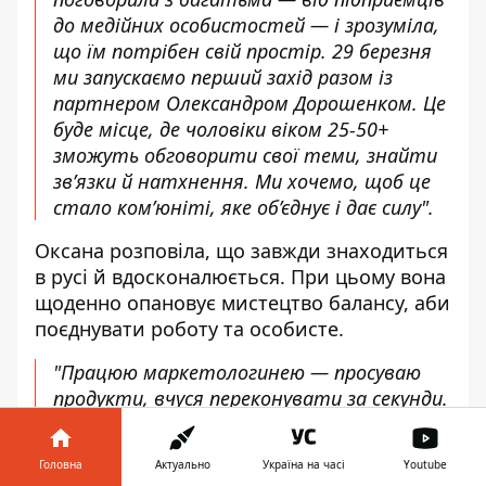
до медійних особистостей — і зрозуміла,
що їм потрібен свій простір. 29 березня
ми запускаємо перший захід разом із
партнером Олександром Дорошенком. Це
буде місце, де чоловіки віком 25-50+
зможуть обговорити свої теми, знайти
зв’язки й натхнення. Ми хочемо, щоб це
стало ком’юніті, яке об’єднує і дає силу
".
Оксана розповіла, що завжди знаходиться
в русі й вдосконалюється. При цьому вона
щоденно опановує мистецтво балансу, аби
поєднувати роботу та особисте.
"
Працюю маркетологинею — просуваю
продукти, вчуся переконувати за секунди.
Організація навчила мене гнучкості:
колись переконала ресторан відкритися
Головна
Актуально
Україна на часі
Youtube
раніше для гостей — вони були в захваті.