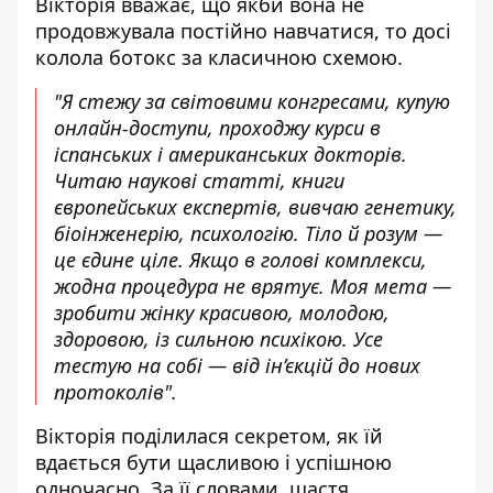
Вікторія вважає, що якби вона не
продовжувала постійно навчатися, то д
осі
колола ботокс за класичною схемою.
"
Я стежу за світовими конгресами, купую
онлайн-доступи, проходжу курси в
іспанських і американських докторів.
Читаю наукові статті, книги
європейських експертів, вивчаю генетику,
біоінженерію, психологію. Тіло й розум —
це єдине ціле. Якщо в голові комплекси,
жодна процедура не врятує. Моя мета —
зробити жінку красивою, молодою,
здоровою, із сильною психікою. Усе
тестую на собі — від ін’єкцій до нових
протоколів
".
Вікторія поділилася секретом, як їй
вдається бути щасливою і успішною
одночасно. За її словами, щастя