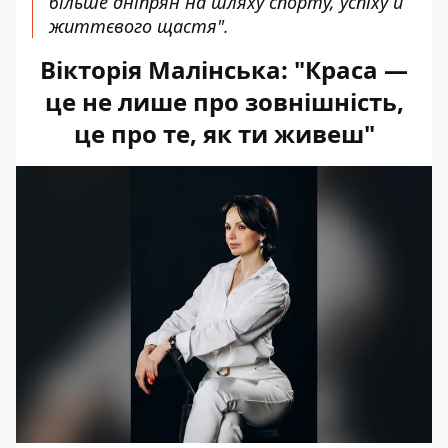
більше дніпрян на шляху спорту, успіху й
життєвого щастя
".
Вікторія Малінська:
"Краса —
це не лише про зовнішність,
це про те, як ти живеш"