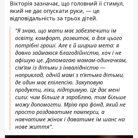
Вікторія зазначає, що головний її стимул,
який не дає опускати руки, — це
відповідальність за трьох дітей.
"
Я знаю, що мати має забезпечити їм
освіту, комфорт, розвиток, а для цього
потрібні гроші. Але є й ширша мета: я
давно займаюся благодійністю, хоч і не
афішую це. Допомагаю мамам-одиначкам,
сім’ям із дітьми з інвалідністю —
наприклад, одній мамі з п’ятьма дітьми,
де один має епілепсію. Закуповую
продукти, ліки, підтримую. Це дає мені
сили: чим більше я заробляю, тим більше
можу допомогти. Мрію про фонд, який не
просто роздаватиме памперси, а
навчатиме жінок і даватиме їм шанс на
нове життя".