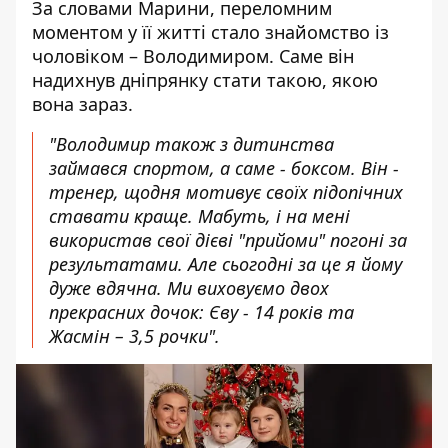
За словами Марини, переломним
моментом у її житті стало знайомство із
чоловіком – Володимиром. Саме він
надихнув дніпрянку стати такою, якою
вона зараз.
"Володимир також з дитинства
займався спортом, а саме - боксом. Він -
тренер, щодня мотивує своїх підопічних
ставати краще. Мабуть, і на мені
використав свої дієві "прийоми" погоні за
результатами. Але сьогодні за це я йому
дуже вдячна. Ми виховуємо двох
прекрасних дочок: Єву - 14 років
та
Жасмін – 3,5 рочки
".