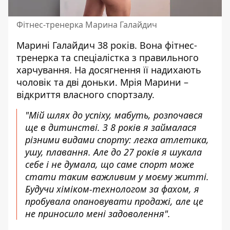
Фітнес-тренерка Марина Галайдич
Марині Галайдич 38 років. Вона фітнес-
тренерка та спеціалістка з правильного
харчування. На досягнення її надихають
чоловік та дві доньки. Мрія Марини –
відкриття власного спортзалу.
"Мій шлях до успіху, мабуть, розпочався
ще в дитинстві. З 8 років я займалася
різними видами спорту: легка атлетика,
ушу, плавання. Але до 27 років я шукала
себе і не думала, що саме спорт може
стати таким важливим у моєму житті.
Будучи хіміком-технологом за фахом, я
пробувала опановувати продажі, але це
не приносило мені задоволення"
.