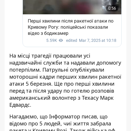
На місці трагедії працювали усі
надзвичайні служби та
надавали допомогу
потерпілим
. Патрульні опублікували
моторошні кадри перших хвилин ракетної
атаки 5 березня. Ще про перші хвилини
перед та після удару по готелю
розповів
американський волонтер з Техасу
Марк
Едвардс.
Нагадаємо, що Інформатор писав,
що
відомо про 5 людей, чиї життя забрала
ракета
у Кривому Розі.
Також
війська рф