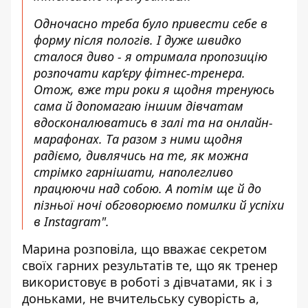
Одночасно треба було привести себе в
форму після пологів. І дуже швидко
сталося диво - я отримала пропозицію
розпочати кар‘єру фітнес-тренера.
Отож, вже три роки я щодня тренуюсь
сама й допомагаю іншим дівчатам
вдосконалюватись в залі та на онлайн-
марафонах. Та разом з ними щодня
радіємо, дивлячись на те, як можна
стрімко гарнішати, наполегливо
працюючи над собою. А потім ще й до
пізньої ночі
обговорюємо помилки й успіхи
в Instagram
".
Марина розповіла, що вважає секретом
своїх
гарних результатів те, що як тренер
використовує в роботі з дівчатами, як і з
доньками, не вчительську суворість а,