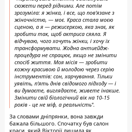
сюжети перед рідними. Але потім
зрозуміла: я жінка, і все, що пов’язане з
жіночністю, — моє. Краса стала моєю
сценою, а я — режисеркою, яка знає, як
зробити так, щоб актриса сяяла. Я
відчуваю, чого хочуть жінки, і хочу їх
трансформувати. Жодна антиейдж-
процедура не спрацює, якщо не змінити
спосіб життя. Моя місія — зробити
кожну красивою й молодою через серію
інструментів: сон, харчування. Тільки
уявіть, п’ять днів свідомого підходу — і
ви думаєте, виглядаєте, живете інакше.
Змінити свій біологічний вік на 10-15
років - це не міф, а реальність"
.
За словами дніпрянки, вона завжди
бажала більшого. Спочатку був салон
краси, який Вікторії
лишила як