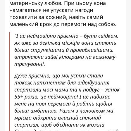
материнську любов. При цьому вона
намагається не упускати нагоди
похвалити за кожний, навіть самий
маленький крок до перемоги над собою.
"
І це неймовірно приємно – бути свідком,
як вже за декілька місяців вони стають
більш стрункішими й привабливішими,
втрачаючи зайві кілограми на кожному
тренуванні.
Дуже приємно, що мої успіхи стали
також натхненням для відвідування
спортзали моєї мами та її подруг – жінок
55+ років, це неймовірно! І це надихає
мене на нові перемоги й робіть щодня
більш амбітною. Разом з чоловіком ми
мріємо відкрити власний спільний
спортзал, щоб об’єднати як можна