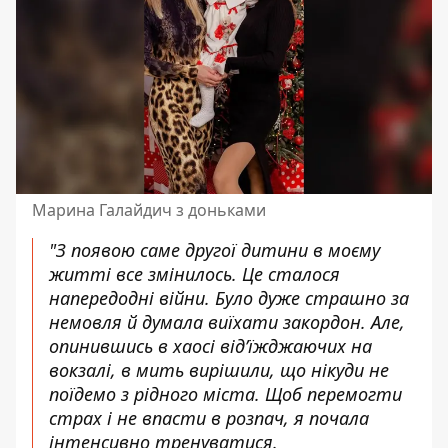
Марина Галайдич з доньками
"
З появою саме другої дитини в моєму
житті все змінилось. Це сталося
напередодні війни. Було дуже страшно за
немовля й думала виїхати закордон. Але,
опинившись в хаосі від’їжджаючих на
вокзалі, в мить вирішили, що нікуди не
поїдемо з рідного міста. Щоб перемогти
страх і не впасти в розпач, я почала
інтенсивно тренуватися.