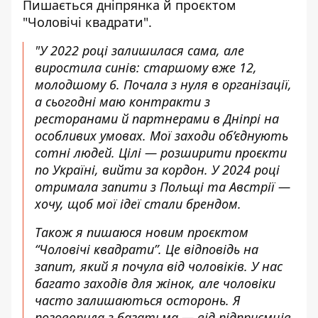
Пишається дніпрянка й
проєктом
"
Чоловічі квадрати"
.
"
У 2022 році залишилася сама, але
виростила синів: старшому вже 12,
молодшому 6. Почала з нуля в організації,
а сьогодні маю контракти з
ресторанами й партнерами в Дніпрі на
особливих умовах. Мої заходи об’єднують
сотні людей. Цілі — розширити проєкти
по Україні, вийти за кордон. У 2024 році
отримала запити з Польщі та Австрії —
хочу, щоб мої ідеї стали брендом.
Також я пишаюся новим проєктом
“Чоловічі квадрати”. Це відповідь на
запит, який я почула від чоловіків. У нас
багато заходів для жінок, але чоловіки
часто залишаються осторонь. Я
поговорила з багатьма — від підприємців