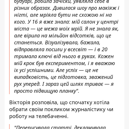
будуарі, робила зачіски, уявляла себе в
різних образах. Дивилася шоу про макіяж і
нігті, але мріяла бути не схожою ні на
кого. У 16 я вже знала: мій салон у центрі
міста — це межа моїх мрій. Я не знала як,
але вірила на мільйон відсотків, що це
станеться. Візуалізувала, бажала,
відправляла посили у всесвіт — і в 20
тримала ключі від нього в руках. Кожен
мій крок був експериментом, і я вважаю
їх усі успішними. Але успіх — це не
випадковість, це підготовка, зважений
рух уперед. І зараз цей шлях триває — я
просто підвищую планку
".
Вікторія розповіла, що спочатку хотіла
обрати своїм покликом журналістику чи
роботу на телебаченні.
"
Переписувала статті, декламувала