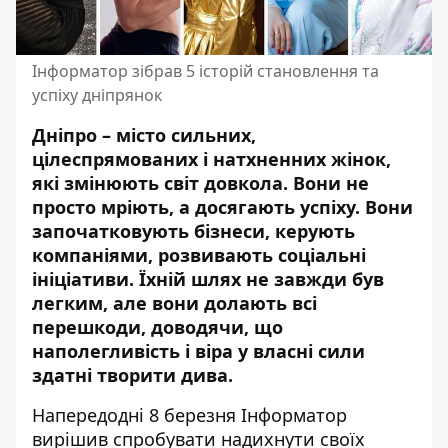
Інформатор зібрав 5 історій становлення та
успіху дніпрянок
Дніпро – місто сильних,
цілеспрямованих і натхненних жінок,
які змінюють світ довкола. Вони не
просто мріють, а досягають успіху. Вони
започатковують бізнеси, керують
компаніями, розвивають соціальні
ініціативи. Їхній шлях не завжди був
легким, але вони долають всі
перешкоди, доводячи, що
наполегливість і віра у власні сили
здатні творити дива.
Напередодні 8 березня Інформатор
вирішив спробувати надихнути своїх