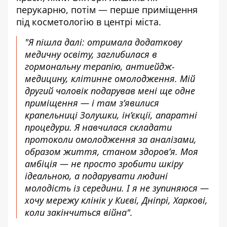
перукарню, потім — перше приміщення
під косметологію в центрі міста.
"
Я пішла далі: отримала додаткову
медичну освіту, заглибилася в
гормональну терапію, антиейдж-
медицину, клітинне омолодження. Мій
другий чоловік подарував мені ще одне
приміщення — і там з’явилися
крапельниці Золушки, ін’єкції, апаратні
процедури. Я навчилася складати
протоколи омолодження за аналізами,
образом життя, станом здоров’я. Моя
амбіція — не просто зробити шкіру
ідеальною, а подарувати людині
молодість із середини. І я не зупиняюся —
хочу мережу клінік у Києві, Дніпрі, Харкові,
коли закінчиться війна".