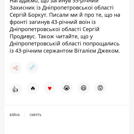
Нагадаємо, що
загинув 55-річний
Захисник
із Дніпропетровської області
Сергій Боркут. Писали ми й про те, що
на
фронті загинув 43-річний воїн
із
Дніпропетровської області Сергій
Продивус. Також читайте, що у
Дніпропетровській області
попрощались
із 43-річним сержантом Віталієм Джеком
.
♥
🔥
😭
😆
😡
👍
ВІЙНА
СМЕРТЬ