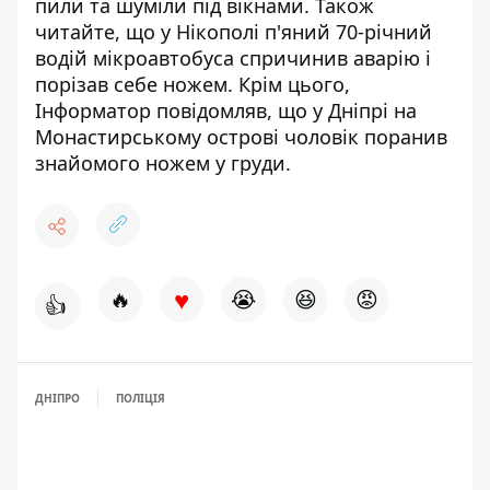
пили та шуміли під вікнами
. Також
читайте, що
у
Нікополі п'яний 70-річний
водій мікроавтобуса спричинив аварію і
порізав себе ножем
. Крім цього,
Інформатор повідомляв, що
у Дніпрі на
Монастирському острові чоловік поранив
знайомого ножем у груди
.
♥
🔥
😭
😆
😡
👍
ДНІПРО
ПОЛІЦІЯ