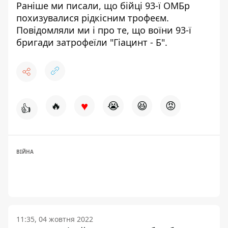
Раніше ми писали, що бійці
93-ї ОМБр
похизувалися рідкісним трофеєм
.
Повідомляли ми і про те, що воїни
93-ї
бригади затрофеїли "Гіацинт - Б"
.
♥
🔥
😭
😆
😡
👍
ВІЙНА
11:35, 04 жовтня 2022