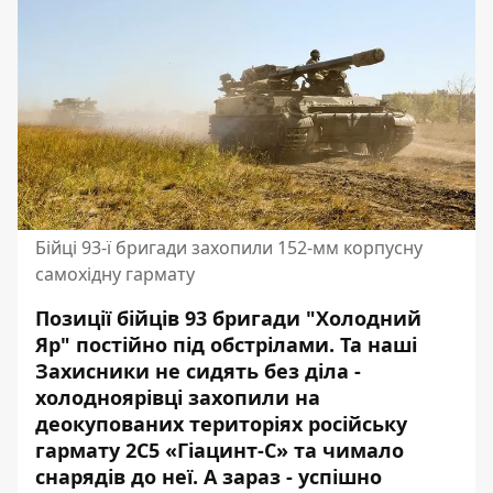
Бійці 93-ї бригади захопили 152-мм корпусну
самохідну гармату
Позиції бійців 93 бригади "Холодний
Яр" постійно під обстрілами. Та наші
Захисники не сидять без діла -
холодноярівці захопили на
деокупованих територіях
російську
гармату
2С5 «Гіацинт-С» та чимало
снарядів до неї. А зараз - успішно