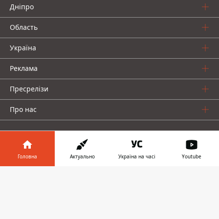
Дніпро
Область
Україна
Реклама
Пресрелізи
Про нас
Головна
Актуально
Україна на часі
Youtube
Інформатор у
Інформатор проекти
Завантажити
телефоні
👉
Інформатор Україна
Інформатор Київ
Інформатор Авто