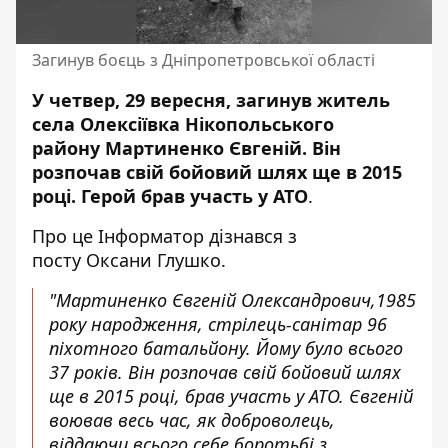
Загинув боєць з Дніпропетровської області
У четвер, 29 вересня, загинув житель
села Олексіївка Нікопольського
району Мартиненко Євгеній. Він
розпочав свій бойовий шлях ще в 2015
році. Герой брав участь у
АТО
.
Про це Інформатор дізнався з
посту
Оксани Глушко.
"Мартиненко Євгеній Олександрович,1985
року народження, стрілець-санітар 96
піхотного батальйону. Йому було всього
37 років. Він розпочав свій бойовий шлях
ще в 2015 році, брав участь у АТО. Євгеній
воював весь час, як доброволець,
віддаючи всього себе боротьбі з