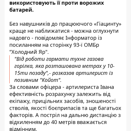
використовують її проти ворожих
батарей.
Без навушників до працюючого «Гіацинту»
краще не наближатися - можна оглухнути
надовго - повідомляє Інформатор із
посиланням на сторінку
93-ї ОМБр
"Холодний Яр"
.
"Від роботи гармати тухне газова
горілка, яка розташована метрах у 10-
15ти позаду",- розказав артилерист із
позивним "Койот".
За словами офіцера - артилериста Івана
ефективність розрахунку залежить від
екіпажу, прицільних засобів, зношеності
стволів, якості боєприпасів та ще багатьох
факторів. А постріл на дальню дистанцію з
відхиленням до 40 метрів вважається
відмінним.