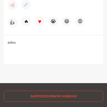
♥
🔥
😭
😆
😡
👍
ВІЙНА
ЗАПРОПОНУВАТИ НОВИНУ