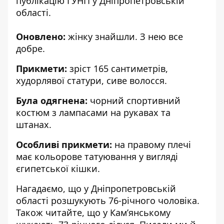
публікацію
ГУНП у Дніпропетровській
області.
Оновлено:
жінку знайшли. З нею все
добре.
Прикмети:
зріст 165 сантиметрів,
худорлявої статури, сиве волосся.
Була одягнена:
чорний спортивний
костюм з лампасами на рукавах та
штанах.
Особливі прикмети:
на правому плечі
має кольорове татуювання у вигляді
єгипетської кішки.
Нагадаємо, що
у Дніпропетровській
області
розшукують 76-річного чоловіка
.
Також читайте, що
у Кам’янському