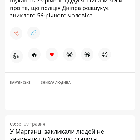
шукають 73-річного дідуся
. Писали ми й
про те, що
поліція Дніпра
розшукує
зниклого 56-річного чоловіка
.
♥
🔥
😭
😆
😡
👍
КАМ'ЯНСЬКЕ
ЗНИКЛА ЛЮДИНА
09:56, 09 травня
У Марганці закликали людей не
зачиняти під'їзди: що сталося