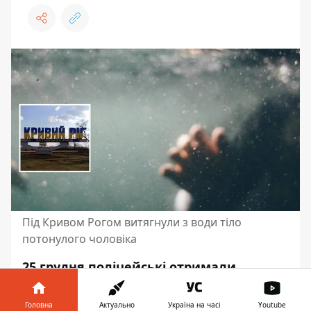
Під Кривом Рогом витягнули з води тіло
потонулого чоловіка
25 грудня поліцейські отримали
повідомлення про те, що в селі
Карачунівка Криворізького району
на
Головна
Актуально
Україна на часі
Youtube