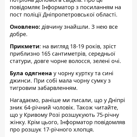
повідомляє Інформатор з посиланням на
пост поліції Дніпропетровської області
.
Оновлено:
дівчину знайшли. З нею все
добре.
Прикмети
: на вигляд 18-19 років, зріст
приблизно 165 сантиметрів, середньої
статури, довге чорне волосся, зелені очі.
Була одягнена
у чорну куртку та сині
джинси. При собі мала чорну сумку з
тигровим забарвленням.
Нагадаємо, раніше ми писали, що
у Дніпрі
зник 64-річний чоловік
. Також читайте,
що
у Кривому Розі розшукують 75-річну
жінку
. Крім цього, Інформатор повідомляв
про
розшук 17-річного хлопця
.