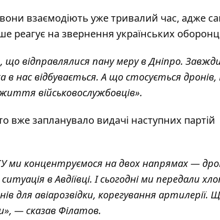
 вони взаємодіють уже тривалий час, адже с
іше реагує на звернення українських оборонц
и, що відправлялися пану меру в Дніпро. Завжд
а в нас відбувається. А що стосується дронів,
 — життя військовослужбовців».
сто вже запланувало видачі наступних партій
ЗСУ ми концентруємося на двох напрямах — др
 ситуація в Авдіївці. І сьогодні ми передали хл
нів для авіарозвідки, корегування артилерії. Щ
и», — сказав Філатов.