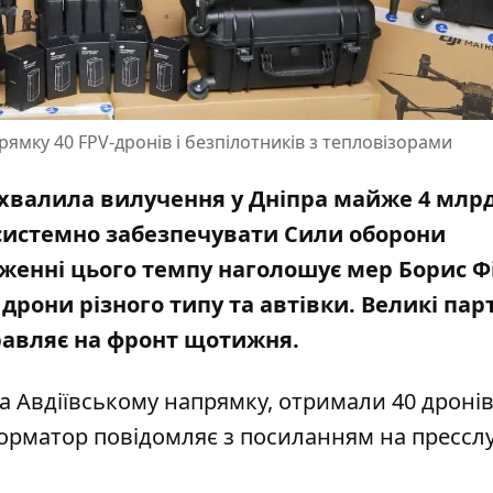
ямку 40 FPV-дронів і безпілотників з тепловізорами
 ухвалила вилучення у Дніпра майже 4 млр
 системно забезпечувати Сили оборони
женні цього темпу наголошує мер Борис Ф
они різного типу та автівки. Великі парті
равляє на фронт щотижня.
 на Авдіївському напрямку, отримали 40 дроні
нформатор повідомляє з посиланням на прессл