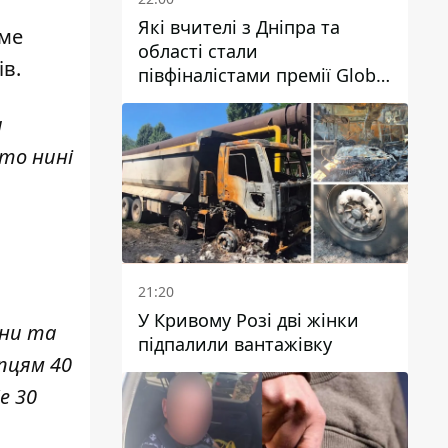
Які вчителі з Дніпра та
аме
області стали
ів.
півфіналістами премії Global
Teacher Prize Ukraine 2026
и
 то нині
21:20
У Кривому Розі дві жінки
они та
підпалили вантажівку
опцям 40
е 30