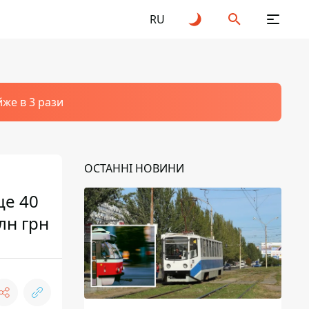
RU
йже в 3 рази
ОСТАННІ НОВИНИ
ще 40
лн грн