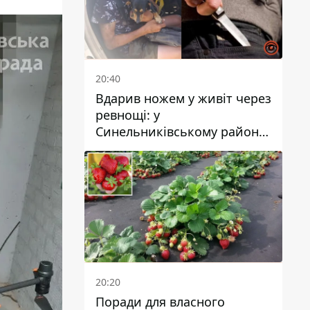
20:40
Вдарив ножем у живіт через
ревнощі: у
Синельниківському районі
затримали 49-річного
чоловіка за вбивство
20:20
Поради для власного