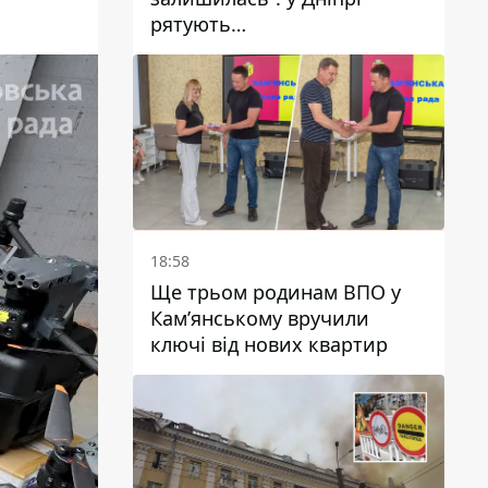
рятують
військовослужбовицю та
мати чотирьох дітей, яку
поранив КАБ
18:58
Ще трьом родинам ВПО у
Кам’янському вручили
ключі від нових квартир