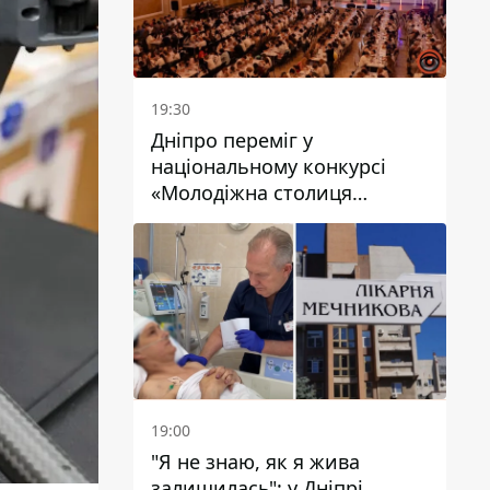
19:30
Дніпро переміг у
національному конкурсі
«Молодіжна столиця
України – 2026»
19:00
"Я не знаю, як я жива
залишилась": у Дніпрі