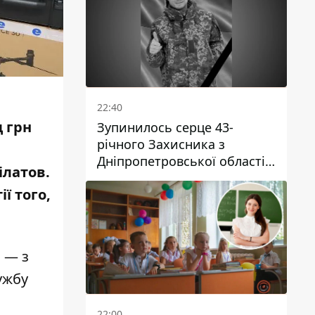
22:40
д грн
Зупинилось серце 43-
річного Захисника з
Дніпропетровської області
ілатов.
Євгена Зінченка
ї того,
в — з
ужбу
22:00