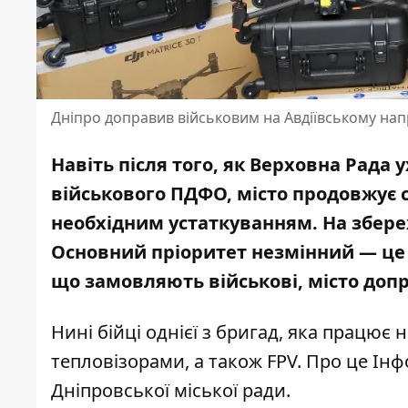
Дніпро доправив військовим на Авдіївському напр
Навіть після того, як Верховна Рада
військового ПДФО, місто продовжує
необхідним устаткуванням. На збере
Основний пріоритет незмінний — це др
що замовляють військові, місто доп
Нині бійці однієї з бригад, яка працює
тепловізорами, а також FPV. Про це І
Дніпровської міської ради.