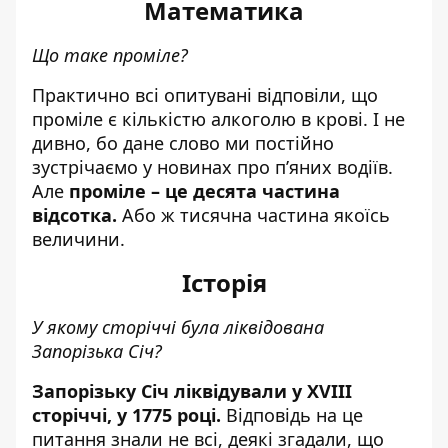
Математика
Що таке проміле?
Практично всі опитувані відповіли, що
проміле є кількістю алкоголю в крові. І не
дивно, бо дане слово ми постійно
зустрічаємо у новинах про п’яних водіїв.
Але
проміле – це десята частина
відсотка.
Або ж тисячна частина якоїсь
величини.
Історія
У якому сторіччі була ліквідована
Запорізька Січ?
Запорізьку Січ ліквідували у XVIII
сторіччі, у 1775 році.
Відповідь на це
питання знали не всі, деякі згадали, що