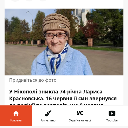
Придивіться до фото
У Нікополі зникла 74-річна Лариса
Красновська. 16 червня її син звернувся
до поліції та розповів, що 8 червня
жінка пішла з дому в районі
“Новопавлівка” та пішла до доньки на
Головна
Актуально
Україна на часі
Youtube
вулицю Шевченка. Наразі невідомо,
де