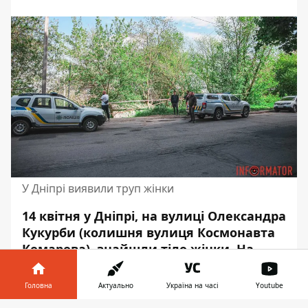
У Дніпрі виявили труп жінки
14 квітня у Дніпрі, на вулиці Олександра
Кукурби (колишня вулиця Космонавта
Комарова), знайшли тіло жінки. На
місці працюють відповідні служби.
Територію огородили.
Головна
Актуально
Україна на часі
Youtube