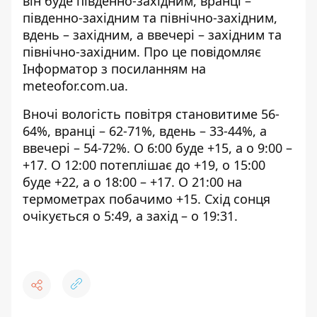
він буде південно-західним, вранці –
південно-західним та північно-західним,
вдень – західним, а ввечері – західним та
північно-західним. Про це повідомляє
Інформатор з посиланням на
meteofor.com.ua
.
Вночі вологість повітря становитиме 56-
64%, вранці – 62-71%, вдень – 33-44%, а
ввечері – 54-72%. О 6:00 буде +15, а о 9:00 –
+17. О 12:00 потеплішає до +19, о 15:00
буде +22, а о 18:00 – +17. О 21:00 на
термометрах побачимо +15. Схід сонця
очікується о 5:49, а захід – о 19:31.