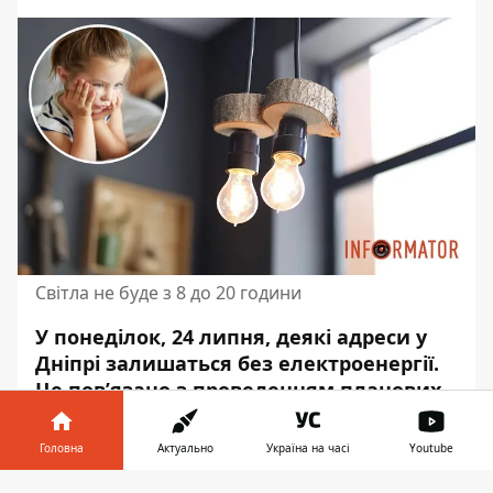
Світла не буде з 8 до 20 години
У понеділок, 24 липня, деякі адреси у
Дніпрі залишаться без електроенергії.
Це пов’язано з
проведенням планових
робіт
. Світла не буде з 8 до 20 години.
Головна
Актуально
Україна на часі
Youtube
Про це повідомляє Інформатор із
посиланням на
“ЦЕК”
.