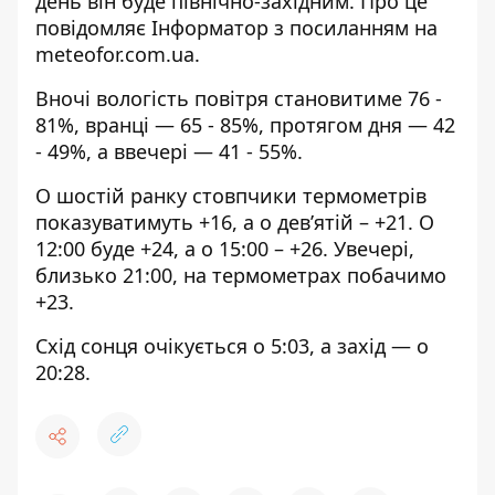
день він буде північно-західним. Про це
повідомляє Інформатор з
посиланням на
meteofor.com.ua
.
Вночі вологість повітря становитиме 76 -
81%, вранці — 65 - 85%, протягом дня — 42
- 49%, а ввечері — 41 - 55%.
О шостій ранку стовпчики термометрів
показуватимуть +16, а о дев’ятій – +21. О
12:00 буде +24, а о 15:00 – +26. Увечері,
близько 21:00, на термометрах побачимо
+23.
Схід сонця очікується о 5:03, а захід — о
20:28.