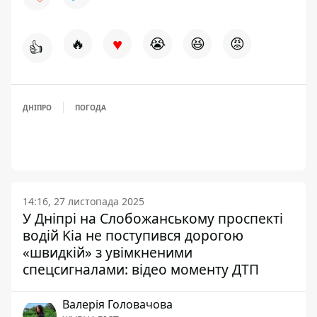
♥
🔥
😭
😆
😡
👍
ДНІПРО
ПОГОДА
14:16, 27 листопада 2025
У Дніпрі на Слобожанському проспекті
водій Kia не поступився дорогою
«швидкій» з увімкненими
спецсигналами: відео моменту ДТП
Валерія Головачова