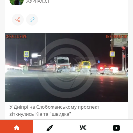
ЖУРНАЛІСТ
У Дніпрі на Слобожанському проспекті
зіткнулись Kia та "швидка"
У середу, 26 листопада,
у Дніпрі на