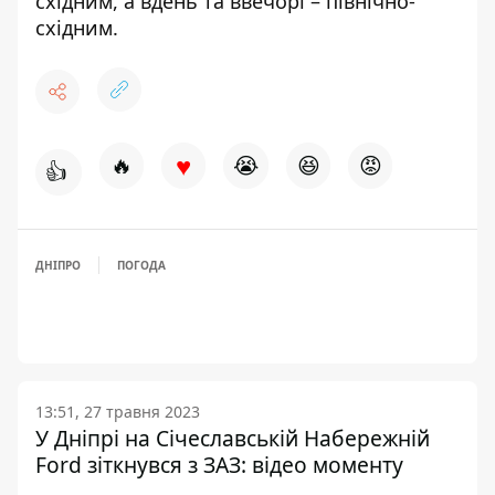
східним, а вдень та ввечорі – північно-
східним.
♥
🔥
😭
😆
😡
👍
ДНІПРО
ПОГОДА
13:51, 27 травня 2023
У Дніпрі на Січеславській Набережній
Ford зіткнувся з ЗАЗ: відео моменту