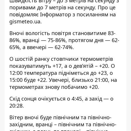
Швидкість вітру – до 3 метрів на секунду з
поривами до 7 метрів на секунду. Про це
повідомляє Інформатор з посиланням на
gismeteo.ua
.
Вночі вологість повітря становитиме 83-
86%, вранці — 75-86%, протягом дня — 62-
65%, а ввечері — 62-74%.
О шостій ранку стовпчики термометрів
показуватимуть +17, а о дев’ятій – +20. О
12:00 температура підніметься до +23, о
15:00 буде +22. Увечері, близько 21:00, на
термометрах знову побачимо +20.
Схід сонця очікується о 4:45, а захід — о
20:28.
Вітер вночі буде північним та північно-
західним, вранці – північним та північно-