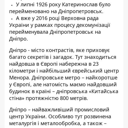
У липні 1926 року Катеринослав було
перейменовано на Дніпропетровськ.
А вже у 2016 році Верховна рада
України у рамках процесу декомунізації
перейменувала Дніпропетровськ на
Дніпро.
Дніпро - місто контрастів, яке приховує
багато секретів і загадок. Тут знаходиться
найдовша в Європі набережна в 23
кілометри і найбільший єврейський центр
Менора. Дніпровське метро – найкоротше
у Європі, але натомість маємо найдовший
будинок в країні – дніпровська «Китайська
стіна» протяжністю 800 метрів.
Дніпро – найважливіший промисловий
центр України. Особливо тут розвинена
металургія і металообробка, а також –