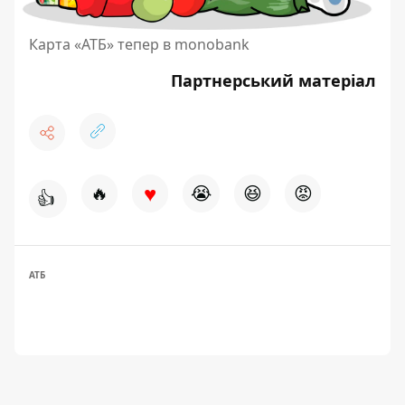
Карта «АТБ» тепер в monobank
Партнерський матеріал
♥
🔥
😭
😆
😡
👍
АТБ