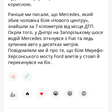
корисною.
Раніше ми писали, що Mercedes, який
збив чоловіка біля «Нового центру»,
знайшли за 7 кілометрів від місця ДТП
.
Окрім того, у Дніпрі на Запорізькому шосе
водій Mercedes зіткнувся з Fiat та ледь
зупинив авто
у десятках метрів.
Повідомляли ми й про те, що біля Мерефо-
Херсонського мосту
Ford влетів у стовп й
перекинувся на бік
.
♥
🔥
😭
😆
😡
👍