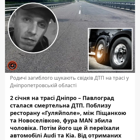
Родичі загиблого шукають свідків ДТП на трасі у
Дніпропетровській області
2 січня на трасі Дніпро – Павлоград
сталася смертельна ДТП. Поблизу
ресторану «Гуляйполе», між Піщанкою
та Новоселівкою, фура MAN збила
чоловіка. Потім його ще й
переїхали
автомобілі Audi та Kia
. Від отриманих