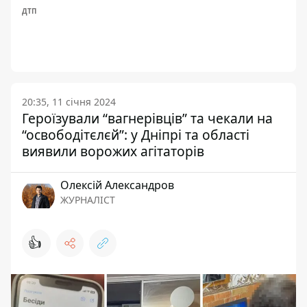
ДТП
20:35, 11 січня 2024
Героїзували “вагнерівців” та чекали на
“освободітєлєй”: у Дніпрі та області
виявили ворожих агітаторів
Олексій Александров
ЖУРНАЛІСТ
👍