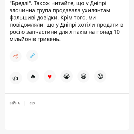
"Бредлі".
Також читайте, що у Дніпрі
злочинна група
продавала ухилянтам
фальшиві довідки
. Крім того, ми
повідомляли, що у Дніпрі хотіли
продати в
росію запчастини для літаків
на понад 10
мільйонів гривень.
♥
🔥
😭
😆
😡
👍
ВІЙНА
СБУ