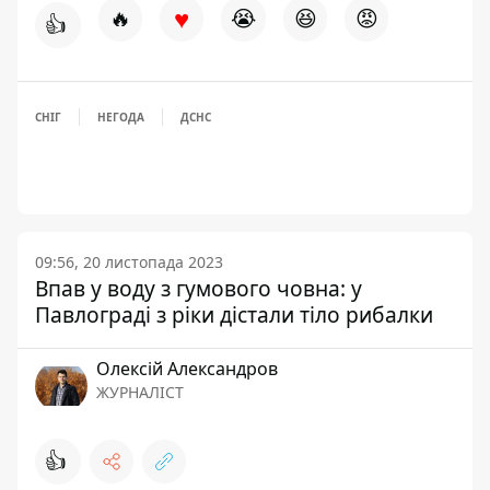
♥
🔥
😭
😆
😡
👍
СНІГ
НЕГОДА
ДСНС
09:56, 20 листопада 2023
Впав у воду з гумового човна: у
Павлограді з ріки дістали тіло рибалки
Олексій Александров
ЖУРНАЛІСТ
👍