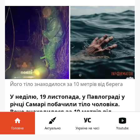
Його тіло знаходилося за 10 метрів від берега
У неділю, 19 листопада, у Павлограді у
річці Самарі побачили тіло чоловіка.
Воно знаходилося
за 10 метрів від
берега. На місце події викликали
рятувальників.
Головна
Актуально
Україна на часі
Youtube
Про це повідомляє Інформатор із