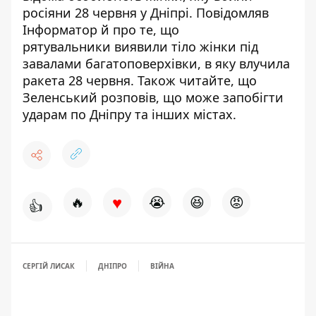
росіяни 28 червня у Дніпрі
. Повідомляв
Інформатор й про те, що
рятувальники
виявили тіло жінки під
завалами багатоповерхівки
, в яку влучила
ракета 28 червня. Також читайте, що
Зеленський розповів,
що може запобігти
ударам по Дніпру та інших містах
.
♥
🔥
😭
😆
😡
👍
СЕРГІЙ ЛИСАК
ДНІПРО
ВІЙНА