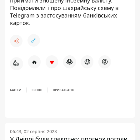
приймати зношену іноземну валюту
.
Повідомляли і про
шахрайську схему в
Telegram з застосуванням банківських
карток
.
♥
🔥
😭
😆
😡
👍
БАНКИ
ГРОШІ
ПРИВАТБАНК
06:43, 02 серпня 2023
У Дніпрі буде спекотно: прогноз погоди