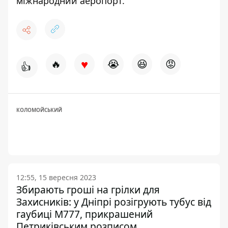
міжнародний аеропорт.
♥
🔥
😭
😆
😡
👍
КОЛОМОЙСЬКИЙ
12:55, 15 вересня 2023
Збирають гроші на грілки для
Захисників: у Дніпрі розігрують тубус від
гаубиці M777, прикрашений
Петриківським розписом