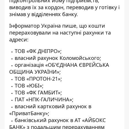
підконтрольних йому підприємств,
виводив їх за кордон, переводив у готівку і
знімав у відділеннях банку.
Інформатор Україна пише, що кошти
перераховували на наступні рахунки та
адреси:
ТОВ «ФК ДНIПРО»;
власний рахунок Коломойського;
організація «ОБ'ЄДНАНА ЄВРЕЙСЬКА
ОБЩИНА УКРАЇНИ»;
ТОВ «ПРОТОН-21»;
ТОВ «ЮБІ»;
ТОВ «ФК ГАМБИТ»;
ПАТ «НПК-ГАЛИЧИНА»;
власний картковий рахунок в
«ПриватБанку»;
банківський рахунок в АТ «АЙБОКС
БАНК» з подальшим перерахуванням