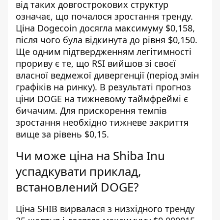
від таких довгострокових структур
означає, що почалося зростання тренду.
Ціна Dogecoin досягла максимуму $0,158,
після чого була відкинута до рівня $0,150.
Ще одним підтвердженням легітимності
прориву є те, що RSI вийшов зі своєї
власної ведмежої дивергенції (період змін
графіків на ринку). В результаті прогноз
ціни DOGE на тижневому таймфреймі є
бичачим. Для прискорення темпів
зростання необхідно тижневе закриття
вище за рівень $0,15.
Чи може ціна на Shiba Inu
успадкувати приклад,
встановлений DOGE?
Ціна SHIB вирвалася з низхідного тренду