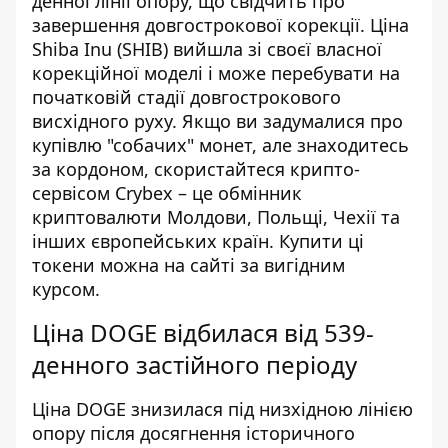
денної лінії опору, що свідчить про
завершення довгострокової корекції. Ціна
Shiba Inu (SHIB) вийшла зі своєї власної
корекційної моделі і може перебувати на
початковій стадії довгострокового
висхідного руху. Якщо ви задумалися про
купівлю "собачих" монет, але знаходитесь
за кордоном, скористайтеся крипто-
сервісом Crybex – це
обмінник
криптовалюти Молдови
, Польщі, Чехії та
інших європейських країн. Купити ці
токени можна на сайті за вигідним
курсом.
Ціна DOGE відбилася від 539-
денного застійного періоду
Ціна DOGE знизилася під низхідною лінією
опору після досягнення історичного