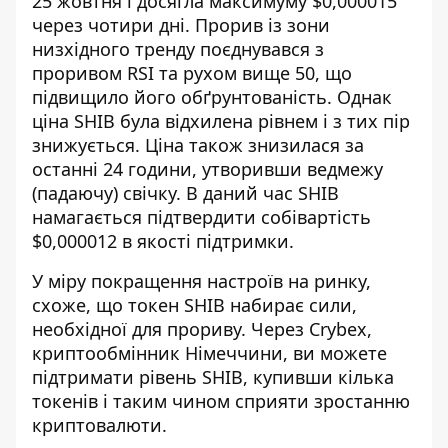
25 жовтня і досягла максимуму $0,000015
через чотири дні. Прорив із зони
низхідного тренду поєднувався з
проривом RSI та рухом вище 50, що
підвищило його обґрунтованість. Однак
ціна SHIB була відхилена рівнем і з тих пір
знижується. Ціна також знизилася за
останні 24 години, утворивши ведмежу
(падаючу) свічку. В даний час SHIB
намагається підтвердити собівартість
$0,000012 в якості підтримки.
У міру покращення настроїв на ринку,
схоже, що токен SHIB набирає сили,
необхідної для прориву. Через Crybex,
криптообмінник Німеччини
, ви можете
підтримати рівень SHIB, купивши кілька
токенів і таким чином сприяти зростанню
криптовалюти.