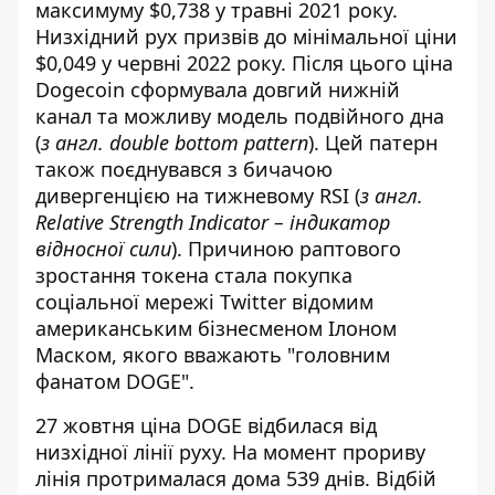
максимуму $0,738 у травні 2021 року.
Низхідний рух призвів до мінімальної ціни
$0,049 у червні 2022 року. Після цього ціна
Dogecoin сформувала довгий нижній
канал та можливу модель подвійного дна
(
з англ. double bottom pattern
). Цей патерн
також поєднувався з бичачою
дивергенцією на тижневому RSI (
з англ.
Relative Strength Indicator – індикатор
відносної сили
). Причиною раптового
зростання токена стала покупка
соціальної мережі Twitter відомим
американським бізнесменом Ілоном
Маском, якого вважають "головним
фанатом DOGE".
27 жовтня ціна DOGE відбилася від
низхідної лінії руху. На момент прориву
лінія протрималася дома 539 днів. Відбій