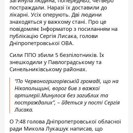
загинула людина, попередньо, четверо
постраждали. Наразі їх доставили до
лікарні. Усіх оперують. Дві людини
знаходяться у важкому стані. Про це
повідомляє Інформатор з посиланням на
публікацію Сергія Лисака, голови
Дніпропетровської ОВА
.
Cили ППО збили 5 безпілотників. Їх
знешкодили у Павлоградському та
Синельниківському районах.
“По Червоногригорівській громаді, що на
Нікопольщині, ворог бив з важкої
артилерії.Минулося без загиблих та
постраждалих”, – йдеться у пості Сергія
Лисака.
О 7:48
голова Дніпропетровської обласної
ради Микола Лукашук
написав, що