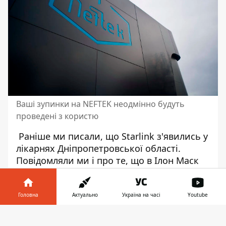
Ваші зупинки на NEFTEK неодмінно будуть
проведені з користю
Раніше ми писали, що
Starlink з'явились у
лікарнях
Дніпропетровської області.
Повідомляли ми і про те, що в
Ілон Маск
прислав в Україну
партію Starlink.
Головна
Актуально
Україна на часі
Youtube
Інформатор у
Завантажити