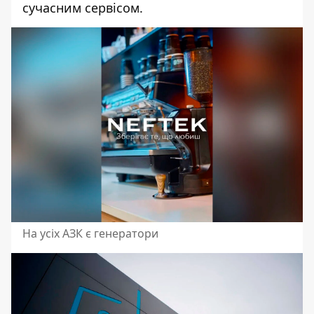
сучасним сервісом.
На усіх АЗК є генератори