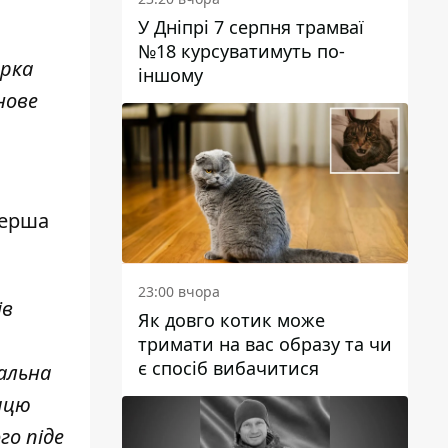
У Дніпрі 7 серпня трамваї
№18 курсуватимуть по-
арка
іншому
нове
перша
23:00 вчора
ів
Як довго котик може
тримати на вас образу та чи
є спосіб вибачитися
мальна
ицю
го піде