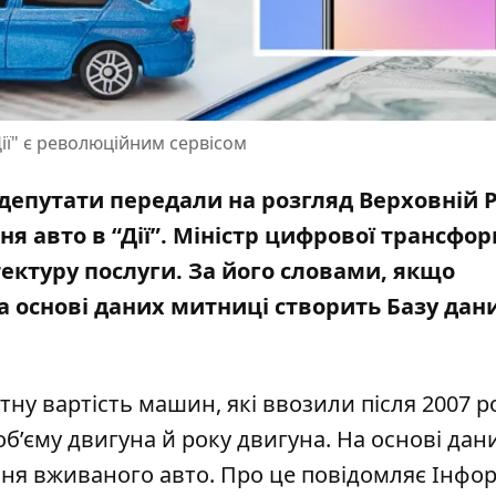
ії" є революційним сервісом
 депутати передали на розгляд Верховній Р
я авто в “Дії”. Міністр цифрової трансфор
ектуру послуги. За його словами, якщо
а основі даних митниці створить Базу дан
тну вартість машин, які ввозили після 2007 ро
 об’єму двигуна й року двигуна. На основі дан
ня вживаного авто. Про це повідомляє Інфо