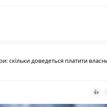
три: скільки доведеться платити влас
👍