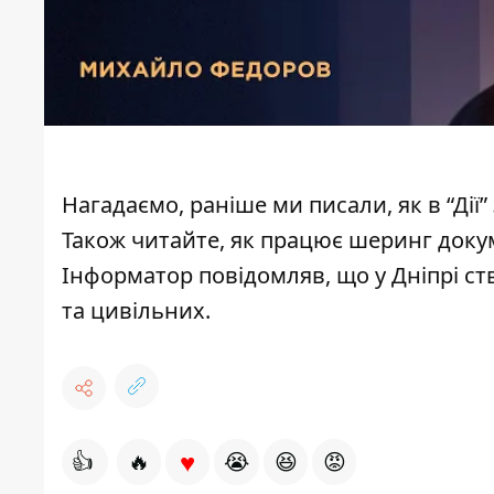
Нагадаємо, раніше ми писали,
як в “Ді
Також читайте, як працює
шеринг докуме
Інформатор повідомляв, що у Дніпрі с
та цивільних.
♥
👍
🔥
😭
😆
😡