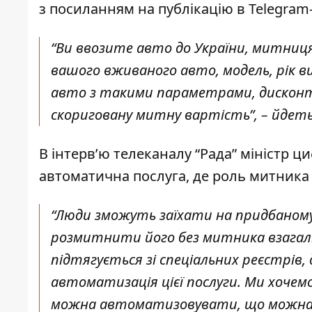
з посиланням на
публікацію в Telegra
“Ви ввозите авто до України, митниця
вашого вживаного авто, модель, рік ви
авто з такими параметрами, дисконтує
скориговану митну вартість”, – йдеть
В інтерв’ю телеканалу “Рада”
міністр ци
автоматична послуга, де роль митника
“Люди зможуть заїхати на придбаному 
розмитнити його без митника взагалі,
підтягується зі спеціальних реєстрів
автоматизація цієї послуги. Ми хоче
можна автоматизовувати, що можна за