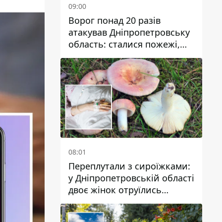
09:00
Ворог понад 20 разів
атакував Дніпропетровську
область: сталися пожежі,
постраждали будинки,
інфраструктура та авто
08:01
Переплутали з сироїжками:
у Дніпропетровській області
двоє жінок отруїлись
грибами