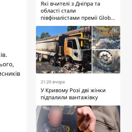
Які вчителі з Дніпра та
області стали
півфіналістами премії Global
Teacher Prize Ukraine 2026
ів
.
ього,
исників
21:20 вчора
У Кривому Розі дві жінки
підпалили вантажівку