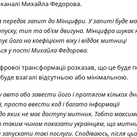
m-каналі Михайла Федорова
.
 передає запит до Мінцифри. У запиті буде м
пуску, тип та обʼєм двигуна. Мінцифра шукає 
 його на коефіцієнт віку і віддає митниці
ся у пості Михайла Федорова.
фрової трансформації розказав, що це буде 
 буде взагалі відсутньою або мінімальною.
авто або завести його і протягом кількох дн
 просто ввести код і багато інформації
, до яких не має доступу митник. Тобто макси
мо таким чином показати українцям, що митн
пускати такі послуги. Сподіваюсь, після цьо