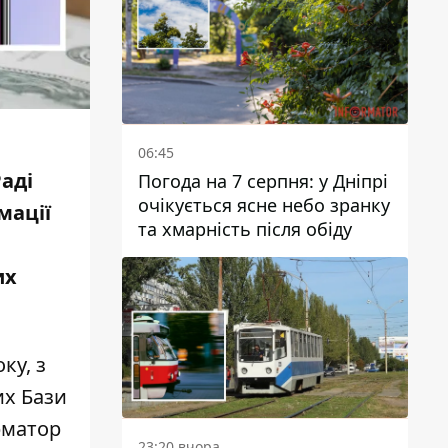
06:45
аді
Погода на 7 серпня: у Дніпрі
очікується ясне небо зранку
мації
та хмарність після обіду
их
ку, з
их Бази
рматор
23:20 вчора