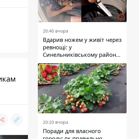
20:40 вчора
Вдарив ножем у живіт через
ревнощі: у
Синельниківському районі
затримали 49-річного
чоловіка за вбивство
никам
20:20 вчора
Поради для власного
городу: як правильно