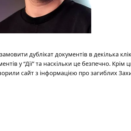
ї” замовити дублікат документів в декілька клік
нтів у “Дії”
та наскільки це безпечно. Крім ц
творили
сайт з інформацією про загиблих Зах