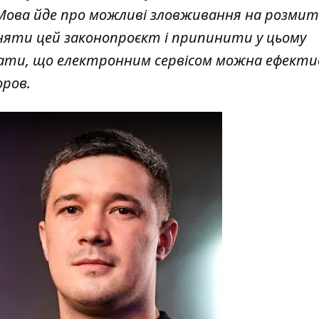
 Мова йде про можливі зловживання на розмит
няти цей законопроєкт і припинити у цьому
азати, що електронним сервісом можна ефект
оров.